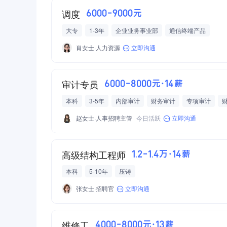
调度
6000-9000元
大专
1-3年
企业业务事业部
通信终端产品
肖女士·人力资源
立即沟通
审计专员
6000-8000元·14薪
本科
3-5年
内部审计
财务审计
专项审计
财
赵女士·人事招聘主管
今日活跃
立即沟通
高级结构工程师
1.2-1.4万·14薪
本科
5-10年
压铸
张女士·招聘官
立即沟通
维修工
4000-8000元·13薪