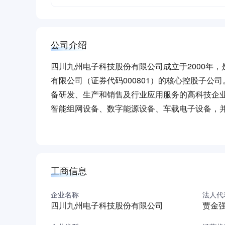
公司介绍
四川九州电子科技股份有限公司成立于2000年
有限公司（证券代码000801）的核心控股子
备研发、生产和销售及行业应用服务的高科技企
智能组网设备、数字能源设备、车载电子设备，并
的“通信终端设备制造商及行业应用解决方案提供商
米，员工近4000人，注册资本4.09亿元，2023
公司立足广电，进军通信，布局新业务，历经20
绵阳、成都、武汉、深圳四个研发中心，科研人员
工商信息
团队稳定的员工队伍,掌握了音视频信号编解码、
核心技术，积极在5G应用、AI语音应用、小码
企业名称
法人代
四川九州电子科技股份有限公司
贾金
在数字音视频、光通信和无线通信等领域掌握多
标/行业标准37项，荣获国家、省市级和行业科技