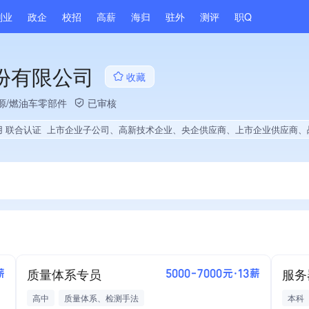
副业
政企
校招
高薪
海归
驻外
测评
职Q
份有限公司
收藏
源/燃油车零部件
已审核
用 联合认证
上市企业子公司、高新技术企业、央企供应商、上市企业供应商、战略性新兴领域创新能力、薪资水平全省同行前40%、A级纳税人、守合同重信用企业、知名品牌供应商、多产业布局、拥有节能环保技术、拥有自主品牌、拥有高价值专利、专利授权量同领域前500、技术布局行业领先、经营年限全国同行前5%、集团成员、权威管理体系认证、权威产品认证、全国多家直营店、大学生就业贡献、2025年公开项目中标、
质量体系专员
服务
薪
5000-7000元·13薪
高中
质量体系、检测手法
本科