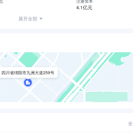
态
注册资本
技术领域方面开展产品开发及市场布局，在业内建立较强的竞争优势。
4.1亿元
力稳步扩大，是中国移动物联网联盟、中国通信标准化协会、中国
展开全部
国智能家居产业联盟等多个组织成员单位。
备年产智能终端1500万台、光网络终端2000万台、电源产品
万平米，在建厂房近4万平米，100余条专业化生产线的生产能力
四川省绵阳市九洲大道259号
全