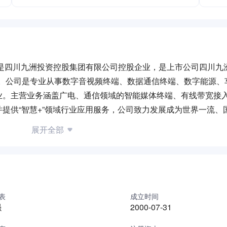
，是四川九洲投资控股集团有限公司控股企业，是上市公司四川九
公司。公司是专业从事数字音视频终端、数据通信终端、数字能源、
业。主营业务涵盖广电、通信领域的智能媒体终端、有线带宽接
提供“智慧+”领域行业应用服务，公司致力发展成为世界一流、
”。公司总部位于四川省绵阳市九洲科技工业园内，建筑面积7.
展开全部
年实现营业收入18.16亿元，产品出货量突破2000 万台，再创历
余年发展，现已发展为国内领先的数字电视设备和通信终端制造
300余人，拥有技术先进、门类齐全的科研和生产基础设施及
调制、传输、超高宽带数据通信、广电TVOS操作系统及云平台
率网关运用等方面布局，形成智慧业务增值解决方案。拥有国内一
表
成立时间
强
2000-07-31
项关键技术，在数字音视频终端方面拥有丰富的产品开发经验，
进步奖、产品创新奖等重大奖项24项。近年来，公司已在 5G 通