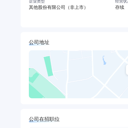
企业类型
经营状
10G PON、WiFi6、人工智能技术等通信
其他股份有限公司（非上市）
存续
业市场占有率多年保持行业前列，在通信行业影响
联盟、5G AIA通用模组与行业终端专题组及中
公司建有西南地区领先水平的智能终端生产基地，具
公司拥有生产厂房超2万平米，仓储物流中心1.5
公司地址
公司在招职位