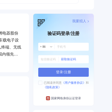
我要招人 >
洲电器股份
验证码登录/注册
车载电子设
入终端、无线
+ 86
国内领先
获取验证码
61万平方
史新高。
登录/注册
商。公司拥有
素质高、核心
已阅读并同意
《用户服务协议》
和
《隐私政策》
等方面的多项
流实验室，
国家网络身份认证登录
参与制定国
信技术、