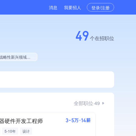
消息
我要招人
登录/注册
49
个在招职位
拥有绿色资质、拥有工艺创新能力、拥有美术作品、拥有多项著作权、软件研发量位于同行前500
全部职位·49
器硬件开发工程师
3-5万·14薪
5-10年
设计