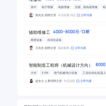
高中
电子维修
电路维修
光猫、路由器维修
电
包住
餐补
免费班车
定期体检
免费停车
陈先生·招聘主管
今日回复13次
立即沟通
辅助维修工
4000-8000元·13薪
精密设备
自动化设备
王先生·招聘主管
高回复率
立即沟通
智能制造工程师（机械设计方向）
8000
大专
3-5年
电气机械/电力设备
工业自动化/机器人
赵女士·人事招聘主管
今日活跃
立即沟通