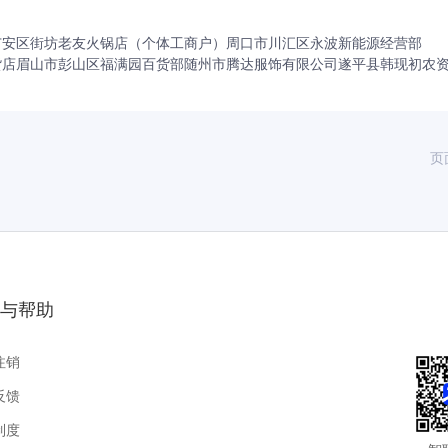
广安区街坊老友火锅店（个体工商户）
周口市川汇区永波新能源经营部
货店
眉山市彭山区福满园百货部
随州市腾达服饰有限公司
遂平县韩现初农
页
与帮助
注销
反馈
制度