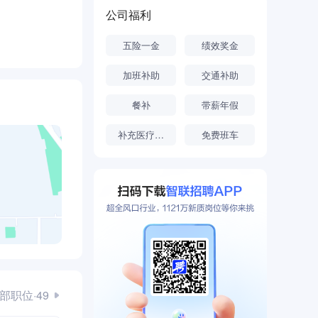
同时在广电行
公司福利
O-RAN
五险一金
绩效奖金
1亿只能力，
加班补助
交通补助
。
餐补
带薪年假
补充医疗保险
免费班车
部职位·49