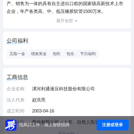
产、销售为一体的具有自主进出口权的国家级高新技术上市
企业，年产各类高、中、低压橡胶软管1500万米。
公司主营产品有超级大力神，大力神、舵手、帕克斯四大系
展开全部
列钢丝增强橡胶软管及软管组合件，7K、16C、16D石油钻探
软管、PTFE多功能大口径工业管、流体连接件等产品。其中
公司福利
PTFE/HNBR系列软管具有耐高温、耐高压、耐10% H2S的特
点，可耐受800℃火焰温度30分钟，成功填补了国内国际产品
五险一金
绩效奖金
包吃
包住
节日福利
与市场空白。
公司产品先后通过挪威船级社ISO9001-2008质量管理体系、
ISO14001-2004环境管理体系、ISO/TS16949-2009汽车行业
工商信息
产品质量管理体系、美国MHSA矿业安全和健康管理体系认证
企业名称
漯河利通液压科技股份有限公司
及美国石油学会API Q1、7K/16C认证、FDA认证，获得了“武
器装备承制资格证”和《矿用安全标志证书》等资格证书。
法人代表
赵洪亮
公司现有员工400人，其中研发团队主要技术人员64人，教
成立时间
2003-04-16
授、博士生导师、硕士、本科以上技术人员 37人，拥有
CNAS认证的国家级实验室、河南省高压橡胶软管工程技术研
企业类型
股份有限公司（上市、自然人投资或控股）
注册或登录
找风口工作，就上智联招聘
究中心，并与青岛科技大学联合建立利通液压青岛研究所，