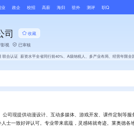
副业
政企
校招
高薪
海归
驻外
测评
职Q
公司
收藏
/影视
已审核
用 联合认证
薪资水平全省同行前40%、A级纳税人、多产业布局、经营年限全国同行前10%、大学生就业贡献、拥有多项作品、电
队。公司现提供动漫设计、互动多媒体、游戏开发、课件定制等服
外人士一致好评认可。专业带来底蕴，灵感铸就奇迹。莱奥德各