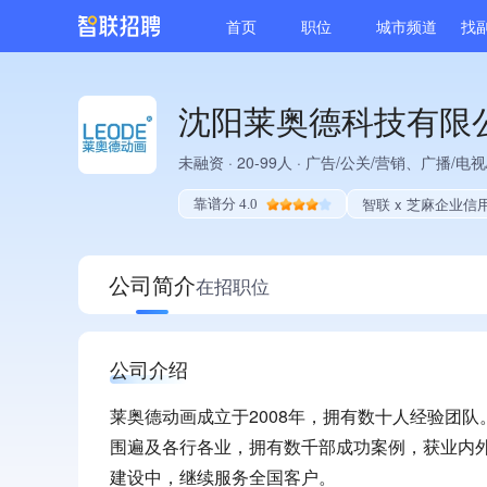
首页
职位
城市频道
找
沈阳莱奥德科技有限
未融资
·
20-99人
·
广告/公关/营销、广播/电视
智联 x 芝麻企业信
靠谱分 4.0
公司简介
在招职位
公司介绍
莱奥德动画成立于2008年，拥有数十人经验团
围遍及各行各业，拥有数千部成功案例，获业内
建设中，继续服务全国客户。