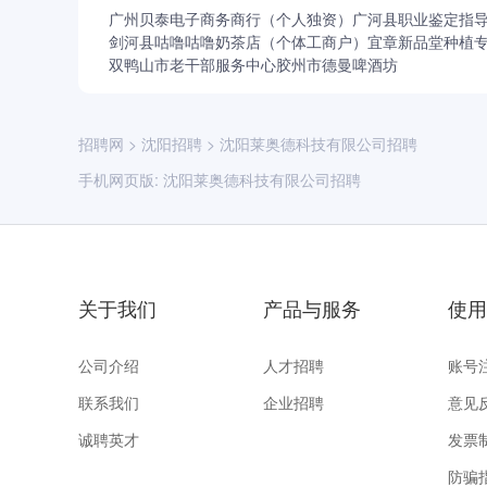
广州贝泰电子商务商行（个人独资）
广河县职业鉴定指
剑河县咕噜咕噜奶茶店（个体工商户）
宜章新品堂种植
双鸭山市老干部服务中心
胶州市德曼啤酒坊
招聘网
>
沈阳招聘
>
沈阳莱奥德科技有限公司招聘
手机网页版:
沈阳莱奥德科技有限公司招聘
关于我们
产品与服务
使用
公司介绍
人才招聘
账号
联系我们
企业招聘
意见
诚聘英才
发票
防骗