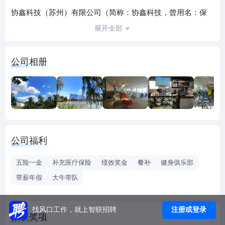
协鑫科技（苏州）有限公司（简称：协鑫科技，曾用名：保
利协鑫）成立于2006年，2007年11月在香港上市，股票代码
展开全部
3800.HK，2010年入选恒生综合指数成份股及恒生中国内地
100指数成份股，2012年5月入选福布斯全球上市公司2000
公司相册
强。公司总部位于苏州，在香港、徐州、乐山、包头、宁夏
等地设有子公司和研发中心。
协鑫科技肩负着“专注绿色发展，持续改善人类生存环境”的使
命，是领先的高效光伏材料研发和智造商，掌握并引领高效
光伏材料技术的发展方向，在多晶硅产品上一直保持技术驱
公司福利
动者地位。
五险一金
补充医疗保险
绩效奖金
餐补
健身俱乐部
协鑫科技成立以来，坚持市场化和专业化，研发力量雄厚。
带薪年假
大牛带队
公司在国内最先研发的改良西门子法（GCL法）超大规模多
晶硅生产工艺，荣获国家专利奖；流化床法（FBR）技术，
公司拥有自主知识产权，并荣获中国、法国光伏原材料领域
注册或登录
找风口工作，就上智联招聘
荣获奖项
的首张碳足迹证书，创下国内外最低的硅料碳足迹纪录。