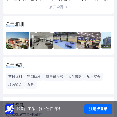
四大生产基地，现有员工3800余名，整车规划年产能1000万
展开全部
台。产品畅销80多个国家，全球用户超2000万。
● 中国最早一批电动车研究、制造商，行业领军品牌
公司相册
● 累计申请600余项专利，自主发明专利数量行业第一
● 独家液冷技术，荣获国家科技进步一等奖
● 荣获国家高新技术企业、浙江省服务型制造示范企业等荣誉
公司福利
节日福利
定期体检
健身俱乐部
大牛带队
项目奖金
绩效奖金
五险
荣获奖项
注册或登录
找风口工作，就上智联招聘
2023城市最佳雇主