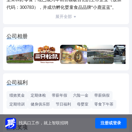
代码：300783），并成功孵化婴童食品品牌“小鹿蓝蓝”。
近年来，三只松鼠依托品牌、产品、物流及服务优势，先后
展开全部
被新华社和《人民日报》誉为新时代的“改革名片”“下一个国
货领头羊”。同时企业聚力打造“红松鼠”党建品牌，并于建党
公司相册
百年之际荣获“全国先进基层党组织”称号。 2024年，公司坚
定执行“高端性价比”总战略，立足长期可持续的高质量增长，
全面启动“业务、供应链和组织”的三大结构性变革。 在业务方
面，依托短视频电商成功打造量贩芒果干、水牛乳千层吐
司、鹌鹑蛋等多款爆品，实现增量近 20 亿，带动综合电商稳
步增长；线下聚焦分销和门店布局，重点发力炒货及零食品
公司福利
类，打造超百款适配线下场景价格带的货盘，收购“爱零
食”和“爱折扣”。 在供应链方面，基于“一品一链”推进全国供应
绩效奖金
定期体检
带薪年假
六险一金
带薪病假
链集约基地布局，落地北区、西南供应链集约基地，并逐步
定期培训
健身俱乐部
节日福利
母婴室
零食下午茶
打造“芜湖健康零食产业园”，正式进入零食供应链实现总成本
优势。 在组织方面，构建以消费者为中心、市场目标为导
向、渠道为牵引、内外部高度协同的小而美经营体“品销合
注册或登录
找风口工作，就上智联招聘
荣获奖项
一”网络型组织，充分激活了组织潜能，形成了全新的组织活