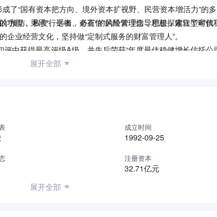
成了“国有资本把方向、境外资本扩视野、民营资本增活力”的
”的功能，秉承“行远者，必有信”的经营理念，积极探索转型时代
，以“预防、权变、平衡、奇正”的风险管理指导思想，建立了审慎
的企业经营文化，坚持做“定制式服务的财富管理人”。
初评中获得最高评级A级，并先后荣获“年度最佳稳健增长信托公司
牌”等荣誉。
展开全部
为高净值个人、中产家庭、富有家族、以及机构投资者提供组合投
末，紫金信托财富管理中心团队已覆盖南京、上海、苏州、无锡、
理服务。
表
成立时间
务的财富管理人”的战略思想，秉持“有信、用心”的服务理念，致
俊
1992-09-25
态
注册资本
32.71亿元
展开全部