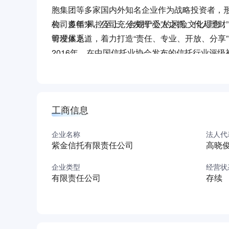
胞集团等多家国内外知名企业作为战略投资者，形
构。多年来，公司充分发挥“受人之托、代人理财
公司遵循“风控至上、合规于心”的风险文化理念
司发展之道，着力打造“责任、专业、开放、分享”
管理体系。
2016年，在中国信托业协会发布的信托行业评级
新奖”、“最佳收益表现信托公司”、“年度影响力品
招聘部门介绍
紫金信托财富管理中心创设于2010年，致力于
工商信息
置，并提供全能型财富管理方案。截至2016年
肥、扬州等区域，为超万名高端客户提供财富管
企业名称
法人代
紫金信托财富管理中心坚持“为客户提供定制式服
紫金信托有限责任公司
高晓
小金融机构产品供应商，中产家庭理财好伙伴！
紫金信托期待与坚持梦想的你，携手同行！
企业类型
经营状
有限责任公司
存续
公司网站：http_58_//www.zjtrust.com.cn