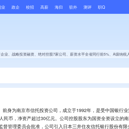
副业
政企
校招
高薪
海归
驻外
测评
职Q
略投资融资、绝对控股7家公司、薪资水平全省同行前5%、A级纳税人、多产业布局、拥有自主品牌、经营年限全国同行前10%、集团成员、大学生就业贡献、拥有美术作品、拥有多项著作权、2025年度软件研发量增长、软件研发量位于同行前5
”）前身为南京市信托投资公司，成立于1992年，是受中国银行
元人民币，净资产超过30亿元。公司控股股东为国资全资设立的
行业监督管理委员会批准，公司引入日本三井住友信托银行股份有限