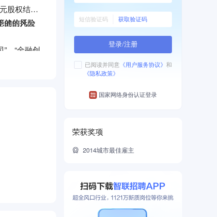
多元股权结
获取验证码
下的信托公
稳健的风险
登录/注册
”、“金融创
已阅读并同意
《用户服务协议》
和
《隐私政策》
资，资产配
国家网络身份认证登录
常州、合
力于成为中
荣获奖项
2014城市最佳雇主