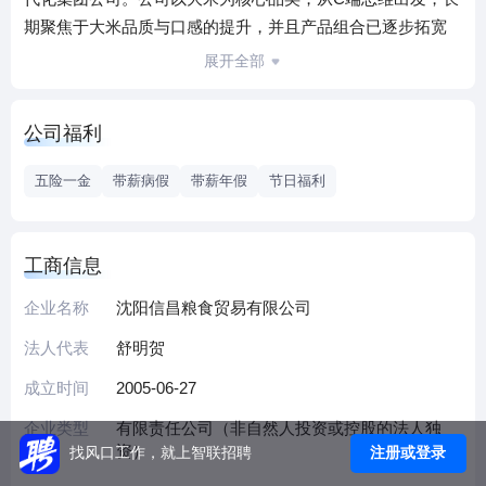
期聚焦于大米品质与口感的提升，并且产品组合已逐步拓宽
至糙米等杂粮产品，以更好的适应中国消费者对于优质粮食
展开全部
的新消费需求。 公司致力于打造全域营销体系，线上线下一
体化协同发展的品牌运营模式。公司旗下“十月稻田”“柴火大
公司福利
院”等品牌，经多年运营发展和口碑发酵，在京东、天猫等渠
道已稳定跻身头部品牌行列，累积了一定的品牌势能和运营
五险一金
带薪病假
带薪年假
节日福利
经验。公司随后快速拓展至O2O、拼团、线下商超等多种渠
道业态，构建了全渠道生态体系的雏形。公司现已合作的大
型平台包括但不限于：京东、天猫、拼多多、山姆、盒马、
工商信息
沃尔玛、永辉、朴朴等。
企业名称
沈阳信昌粮食贸易有限公司
2023年10月，十月稻田集团股份有限公司在港交所正式挂牌
上市，股票代码：9676.HK。
法人代表
舒明贺
成立时间
2005-06-27
企业类型
有限责任公司（非自然人投资或控股的法人独
资）
注册或登录
找风口工作，就上智联招聘