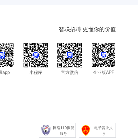
智联招聘 更懂你的价值
联app
小程序
官方微信
企业版APP
网络110报警
电子营业执
服务
照