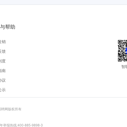
与帮助
注销
反馈
制度
智
指南
协议
公示
联招聘网版权所有
报热线:400-885-9898-3