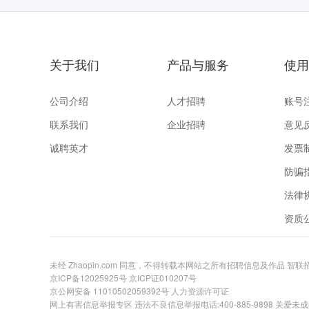
关于我们
产品与服务
使用
公司介绍
人才招聘
账号
联系我们
企业招聘
意见
诚聘英才
发票
防骗
法律
资质
未经 Zhaopin.com 同意，不得转载本网站之所有招聘信息及作品 智
京ICP备12025925号
京ICP证010207号
京公网安备 11010502059392号
人力资源许可证
网上有害信息举报专区
违法不良信息举报电话:400-885-9898 关爱未成年举