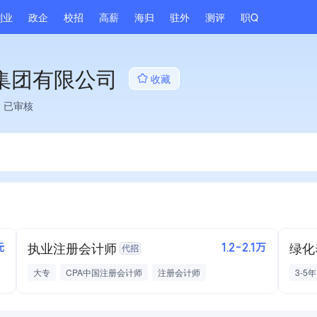
副业
政企
校招
高薪
海归
驻外
测评
职Q
集团有限公司
收藏
已审核
执业注册会计师
绿化
元
1.2-2.1万
大专
CPA中国注册会计师
注册会计师
3-5年