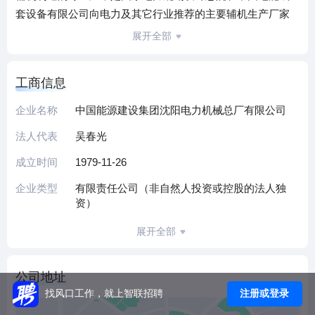
套设备有限公司向电力及其它行业推荐的主要辅机生产厂家
之一，又是经中国国际工程咨询公司评估批准的唯一具备“承
展开全部
担百万千瓦核电站鼓形旋转滤网和格栅清污机设备国产化能
力”的生产厂家。沈阳机械厂属于国有制企业，始建于1956
工商信息
年，注册资本金为10967万元，2013年按照中能装备改革发展
的总体要求，将阜新电力修造公司整体划入沈阳机械公司
企业名称
中国能源建设集团沈阳电力机械总厂有限公司
（阜新电力修造厂注册资金 4481 万元），经过60余年的发
法人代表
吴春光
展，已成为全国电站辅机装备生产制造骨干企业，其中燃煤
机械标准及核电常规岛滤水设备标准均由沈阳机械厂起草，
成立时间
1979-11-26
并成为行业标准。
企业类型
有限责任公司（非自然人投资或控股的法人独
沈阳机械公司是集火力发电站水处理、核电站海水过滤及阴
资）
极保护系统设计、节能减排锅炉优化燃烧、全球电站辅机研
展开全部
究及制造业务、投资运营于一体的完整业务链的骨干企业，
是我国和世界能源建设的主力军。我厂技术力量雄厚，具有
研究、设计、制造不同容量（含600MWe以上）发电机组的卸
公司地址
煤、给煤、筛选、破碎、给粉、输粉、除灰渣、声波测温、
注册或登录
找风口工作，就上智联招聘
管道管件、汽机旁路、调节阀、急冷换热器、压力容器的设