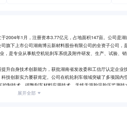
2004年1月，注册资本3.77亿元，占地面积147亩。公司是
公司旗下上市公司湖南博云新材料股份有限公司的全资子公司，
企业，是专业从事航空机轮刹车系统及附件研发、生产、试验、
断提升自身技术创新能力，获批湖南省发改委和工信厅认定企业
，科技创新实力屡获肯定。公司在机轮刹车领域突破了多项国内
刹车控制技术、碳陶刹车材料应用技术、无线无源胎温胎压监测技
先地位。荣获国家科学技术进步奖二等奖、国防科学技术进步奖
展开全部
步奖一等奖、湖南省先进技术转化与应用大赛二等奖、湖南省颠
质量可靠、服务到位”的经营理念，坚持以航空机轮刹车系统专
垒，引领行业发展新高度，致力于创建世界一流的机轮刹车系统