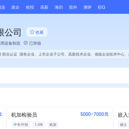
副业
政企
校招
高薪
海归
驻外
测评
职Q
限公司
收藏
专用设备制造
已审核
用 联合认证
国有企业、上市企业子公司、高新技术企业、省级企业技术中心、央企供应商、战略性新兴领域创新能力、薪资水平全省同行前20%、A级纳税人、劳动保障诚信A级、多产业布局、拥有节能环保技术、拥有自主品牌、拥有高价值专利、专利授权量同领域前5%、技术布局行业领先、经营年限全国同行前10%、
机加检验员
元
5000-7000元
中专/中技
1-3年
机加
硕士