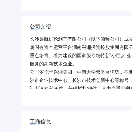
公司介绍
长沙鑫航机轮刹车有限公司（以下简称公司）成立于
属国有资本运营平台湖南兴湘投资控股集团有限
重点培育、着力建设的国家级专精特新“小巨人”
服务的高新技术企业。
公司依托于兴湘集团、中南大学双平台优势，不
沙市企业技术中心、长沙市技术创新中心等称号
计申请专利55件，获得授权26件，其中自适应
污染技术、数字式防滑刹车系统技术处于行业领
工业集团科学技术奖一等奖、湖南省科学技术进
公司历经二十余年的赓续奋斗，秉承“技术领先、
大赛十强项目奖等荣誉。
心，以自主创新为核心驱动力，不断突破技术壁
工商信息
全球航空机轮刹车系统的发展贡献力量。