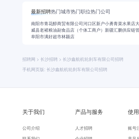
最新招聘
热门城市
热门职位
热门公司
南阳市青花醇商贸有限公司
河口区新户小勇青菜水果店
威县老褚粮油副食品店（个体工商户）
新疆汇鹏供应链
阜阳市满好超市林颍店
招聘网
>
长沙招聘
>
长沙鑫航机轮刹车有限公司招聘
手机网页版:
长沙鑫航机轮刹车有限公司招聘
关于我们
产品与服务
使用
公司介绍
人才招聘
账号
联系我们
企业招聘
意见