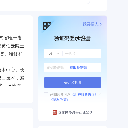
我要招人 >
湖南省唯一省
验证码登录/注册
是黄伯云院士
销售、维修和
+ 86
获取验证码
技术中心、长
空白技术，累
登录/注册
术、抗油液
一等奖、中航
已阅读并同意
《用户服务协议》
和
《隐私政策》
覆性技术创新
业化建设为核
研制基地，为
国家网络身份认证登录