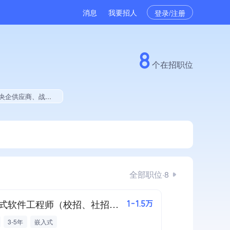
消息
我要招人
登录/注册
8
个在招职位
权威管理体系认证、创新型中小企业、拥有工艺创新能力、拥有多项著作权
全部职位·8
嵌入式软件工程师（校招、社招同步开启）
1-1.5万
3-5年
嵌入式