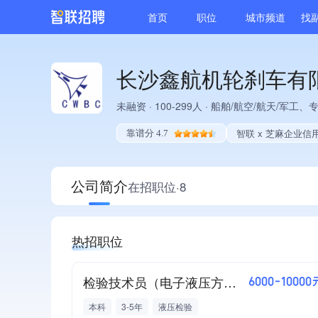
首页
职位
城市频道
找
长沙鑫航机轮刹车有
未融资
·
100-299人
·
船舶/航空/航天/军工、
智联 x 芝麻企业信
靠谱分 4.7
公司简介
在招职位·8
热招职位
检验技术员（电子液压方向）
6000-10000
本科
3-5年
液压检验