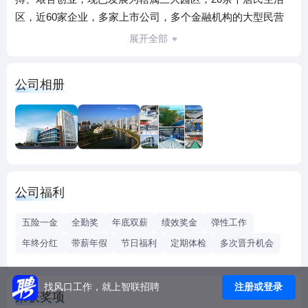
区，近60家企业，多家上市公司，多个金融机构的大型民营
股份制企业集团，拥有铝业、纺织服饰、金融、房地产、旅
展开全部
游、教育、航空等主导产业，并在澳大利亚、美国、意大利
等多个国家和地区设立分公司，位列中国企业500强前列，
公司相册
2010年南山集团荣获省政府设立的最高荣誉奖项——省长质
量奖。
南山铝业拥有全球同一地区最完整铝产业链，涵盖了能源、
氧化铝；电解铝、铝型材；铝板、带、箔等整个铝产业上下
游环节。拥有世界一流的生产设备，南山铝型材被广泛应用
于交通、工业、民用等若干领域，南山铝板、带、箔产品与
公司福利
康美、皇冠、可口可乐等国际知名公司建立起长期稳定的合
作关系，作为有色金属板块中的一支强势股，南山铝业在资
五险一金
全勤奖
年底双薪
绩效奖金
弹性工作
本市场同样表现不俗。
年终分红
带薪年假
节日福利
定期体检
多次晋升机会
南山纺织服饰是全球规模最大的精纺紧密纺面料和国内最具
现代化的高档西服生产基地，并推出保罗·贝塔尼、博飒·玛吉
尼、曼斯·布莱顿、高尔夫等跻身国际顶级服装领域的自主品
注册或登录
找风口工作，就上智联招聘
荣获奖项
牌。