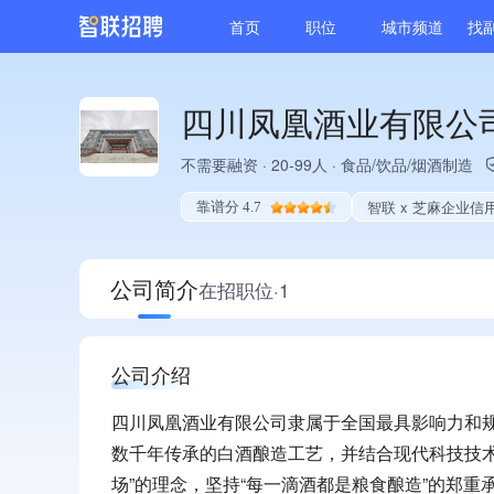
首页
职位
城市频道
找
四川凤凰酒业有限公
不需要融资
·
20-99人
·
食品/饮品/烟酒制造
智联 x 芝麻企业信
靠谱分 4.7
公司简介
在招职位·1
公司介绍
四川凤凰酒业有限公司隶属于全国最具影响力和
数千年传承的白酒酿造工艺，并结合现代科技技
场”的理念，坚持“每一滴酒都是粮食酿造”的郑