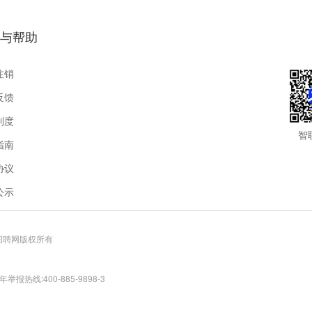
与帮助
注销
反馈
制度
智
指南
协议
公示
联招聘网版权所有
报热线:400-885-9898-3