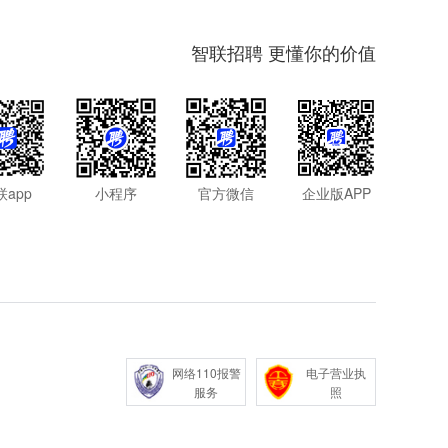
智联招聘 更懂你的价值
联app
小程序
官方微信
企业版APP
网络110报警
电子营业执
服务
照