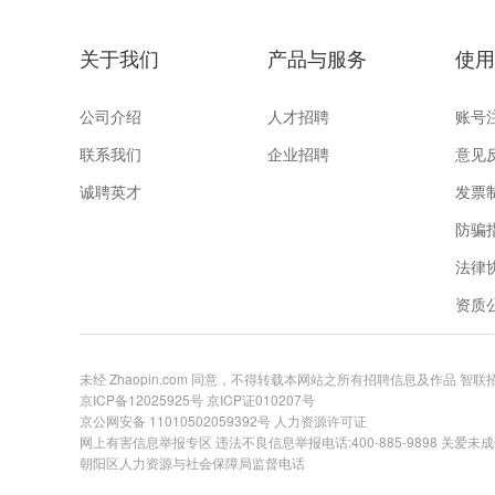
关于我们
产品与服务
使用
公司介绍
人才招聘
账号
联系我们
企业招聘
意见
诚聘英才
发票
防骗
法律
资质
未经 Zhaopin.com 同意，不得转载本网站之所有招聘信息及作品 智
京ICP备12025925号
京ICP证010207号
京公网安备 11010502059392号
人力资源许可证
网上有害信息举报专区
违法不良信息举报电话:400-885-9898 关爱未成年举
朝阳区人力资源与社会保障局监督电话