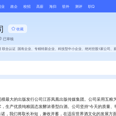
副业
政企
校招
高薪
海归
驻外
测评
职Q
司
收藏
已审核
用 联合认证
国有企业、专精特新企业、科技型中小企业、绝对控股1家公司、薪资水平全省同行前50%、旗下品牌同行前5%、A级纳税人、多产业布局、拥有自主品牌、经营年限全国同行前5%、集团成员、创新
规模最大的出版发行公司江苏凤凰出版传媒集团。公司采用五粮
术，生产优质纯粮固态发酵浓香型白酒。公司坚持“今天的质量、
重承诺，我们将取长补短，兼收并蓄，在适应世界酒文化的发展方