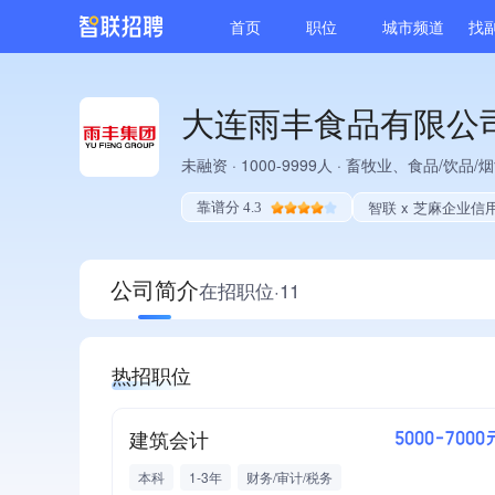
首页
职位
城市频道
找
大连雨丰食品有限公
未融资
·
1000-9999人
·
畜牧业、食品/饮品/
智联 x 芝麻企业信
靠谱分 4.3
公司简介
在招职位·11
热招职位
建筑会计
5000-7000
本科
1-3年
财务/审计/税务