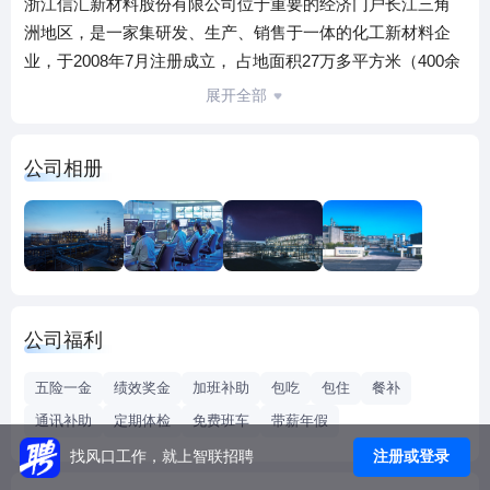
浙江信汇新材料股份有限公司位于重要的经济门户长江三角
洲地区，是一家集研发、生产、销售于一体的化工新材料企
业，于2008年7月注册成立， 占地面积27万多平方米（400余
亩），现有员工500余人，是目前国内产能最大、产品牌号最
展开全部
齐全的丁基、卤化丁基橡胶生产基地，有中国唯一，全球第
二条食品级生产线，亚洲第二条氯化丁基生产线，一期，二
公司相册
期产能20万吨，三期规划15万吨，届时浙江信汇将成为全球
最具竞争力的企业之一。
公司始终坚持“科技兴企”的理念，自成立之初即建立研发中
心，并积极与清华大学、大连理工大学、清华长三角研究院
等高校院所展开广泛合作。近年来，公司紧追国际脚步，巨
资先后引进杜邦安全管理、美国美世人力咨询服务，更好地
公司福利
提升公司安全生产及先进管理理念，受到了国务院副总理马
凯的高度赞扬。2018年成功通过对原产于美国、欧盟和新加
五险一金
绩效奖金
加班补助
包吃
包住
餐补
坡的进口卤化丁基橡胶反倾销，捍卫了公司卤化丁基橡胶国
通讯补助
定期体检
免费班车
带薪年假
内市场。
注册或登录
找风口工作，就上智联招聘
福利待遇
1、工作时间：公司实行五天工作制，装置运行人员实行四班