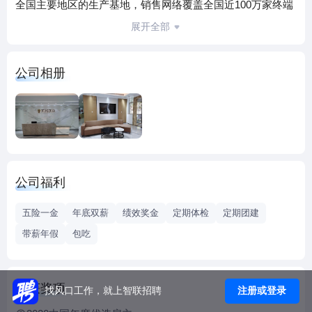
全国主要地区的生产基地，销售网络覆盖全国近100万家终端
门店。
展开全部
公司现呈高速发展态势，目前员工达6000余人，在东鹏高速
发展阶段诚邀各方英才共创辉煌，共同成长。
公司相册
品牌影响力：目前在功能饮料领域本土品牌持续排名前列，
创造了民族品牌的多个发展奇迹。
年轻有活力的团队：员工平均年龄32岁，充满青春荷尔蒙的
办公环境，富有想象力空间的工作内容，年轻就要醒着拼。
勇于创新：现代化管理方式，人性化企业氛围，不一样的传
统行业，只有想不到的，没有做不到的，走在行业创新的前
公司福利
沿。
发展平台：技术型、管理型双通道发展，浓厚的学习氛围，
五险一金
年底双薪
绩效奖金
定期体检
定期团建
无限的发展空间，平台成就一番事业！
带薪年假
包吃
欢迎您加入东鹏饮料公司，成为东鹏“醒客”，让我们一同秉承
企业的使命，为东鹏饮料成为国内一流、极具竞争力的企业
而共同努力！跟我们一起醒着拼！
荣获奖项
注册或登录
找风口工作，就上智联招聘