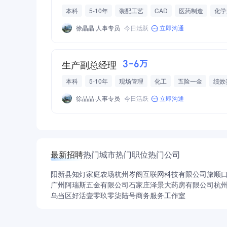
本科
5-10年
装配工艺
CAD
医药制造
化学
徐晶晶·人事专员
今日活跃
立即沟通
生产副总经理
3-6万
本科
5-10年
现场管理
化工
五险一金
绩效
员工旅游
高温补贴
节日福利
岗位晋升空间
晋
徐晶晶·人事专员
今日活跃
立即沟通
最新招聘
热门城市
热门职位
热门公司
阳新县知灯家庭农场
杭州岑阁互联网科技有限公司
旅顺
广州阿瑞斯五金有限公司
石家庄泽景大药房有限公司
杭
乌当区好活壹零玖零柒陆号商务服务工作室