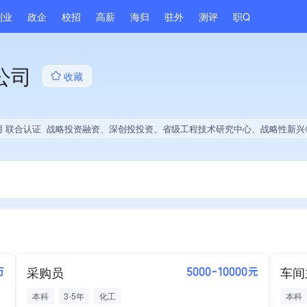
副业
政企
校招
高薪
海归
驻外
测评
职Q
公司
收藏
用 联合认证
战略投资融资、深创投投资、省级工程技术研究中心、战略性新兴领域创新能力、市县级政府引导基金投资、绝对控股6家公司、薪资水平全省同行前5%、旗下品牌同行前40%、A级纳税人、多产业布局、拥有节能环保技术、拥有自主品牌、拥有发明专利、专利授权量同领域前5%、技术
采购员
车间
万
5000-10000元
本科
3-5年
化工
本科