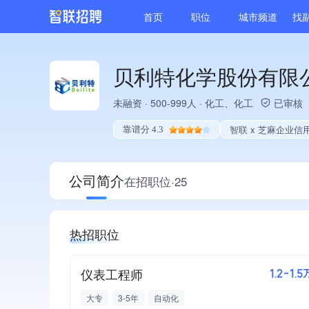
首页
职位
城市频道
找
贝利特化学股份有限
未融资
·
500-999人
·
化工、化工
已审核
智联 x 芝麻企业信
靠谱分 4.3
公司简介
在招职位·25
热招职位
仪表工程师
1.2-1.5
大专
3-5年
自动化