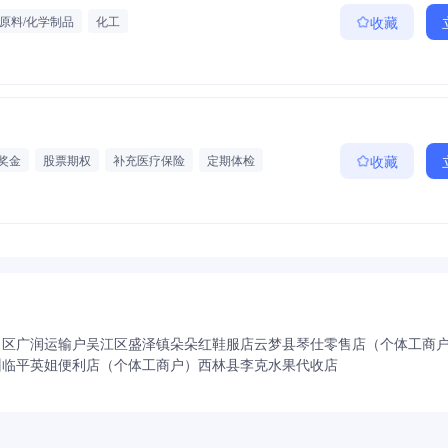
原料/化学制品
化工
收藏
奖金
股票期权
补充医疗保险
定期体检
收藏
升空间大
薪资涨幅
口区广润运输户
吴江区盛泽镇朵朵红鞋服店
云梦县琴仕零售店（个体工商
州临平英姐便利店（个体工商户）
西林县李克水果代收店