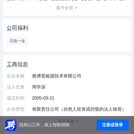
环保系统装备方面的国际业务，为公司国际客户提供技术及
展开全部
产品服务。公司主要致力于石油、化工行业新技术、新产品
的开发设计和工程总承，包括高效油气水热化学分离器、车
公司福利
载式洗井装置、内部压力平衡式流量调节器、聚合物驱井下
分注调节器、 HBP 自动控制系统、压力管道式除砂器等深受
五险一金
油田、管道、化工行业青睐的设备、技术。为用户节能降
耗、保护环境、减少工程投资、提高管理水平方面做出了杰
出贡献，赢得了良好声誉。
工商信息
华油惠博普科技股份有限公司现有员工近700 人，其中，博士
企业名称
惠博普能源技术有限公司
研究生 1 人，硕士研究生 40人，具有相关高级技术职称的
108 人，获国家级设计大师称号的教授高工 2 人。本科以上学
法人代表
周学深
历占80%，服务领域涉及国内外石油化工行业包括油气处理工
成立时间
2005-09-21
艺、工业自动化控制等。
公司具有自主的知识产权共计 22 项，其技术产品销售和服务
企业类型
有限责任公司（自然人投资或控股的法人独资）
遍布中石油，中石化陆上油气田中海油海上油气田，如大
展开全部
庆、大港、胜利、新疆、青海、四川、华北、辽河、渤海、
注册或登录
找风口工作，就上智联招聘
南海等。同时也远销哈萨克斯坦、叙利亚、苏丹、阿尔及利