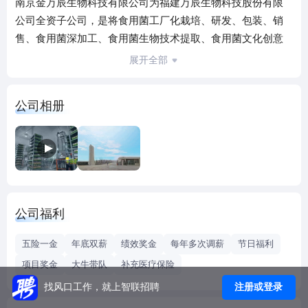
南京金万辰生物科技有限公司为福建万辰生物科技股份有限
公司全资子公司，是将食用菌工厂化栽培、研发、包装、销
售、食用菌深加工、食用菌生物技术提取、食用菌文化创意
及休闲农业旅游基地、电子商务及物流基地、循环经济的食
展开全部
用菌废料生产有机肥料综合利用等环节系统整合，为国家级
大型食用菌工厂化生产研发基地；拥有国际先进、国内领先
公司相册
的食用菌培养、栽培的关键设备和核心技术，以“绿色、环
保、有机、安全、优质”的五大产品理念，生产金针菇等系列
食用菌产品。
公司福利
五险一金
年底双薪
绩效奖金
每年多次调薪
节日福利
项目奖金
大牛带队
补充医疗保险
注册或登录
找风口工作，就上智联招聘