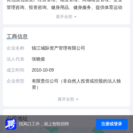
管理咨询、投资咨询、健身用品、健身服务、提供体育运动
场馆服务等。
展开全部
公司现有健身项目：艾尚健身中心及艾尚微健身。
艾尚健身中心是集健身、竞技运动于一体的体验式健身中
工商信息
心，位于镇江城际南广场地下一层，营业面积约10000㎡，提
供专业的教练团队,全套配备一线品牌健身器械，拥有独立的
企业名称
镇江城际资产管理有限公司
多功能瑜伽房、有氧操房及专业的体适能检测设备。艾尚健
法人代表
张晓俊
身中心设有跑步机、动感单车、开放式器材、形体操房、理
疗室、营养餐吧、休息接待区、更衣淋浴区、亲子培训区等
成立时间
2010-10-09
多功能区域；采用国际最流行的十余种团体课程，最大限度
企业类型
有限责任公司（非自然人投资或控股的法人独
的满足不同会员爱好健身的需求；超强外籍私教，帮你实现
资）
完美曲线；宽阔的更衣室和舒服的淋浴间，让会员在健身之
展开全部
余轻松享受休闲之乐。
艾尚微健身是镇江交通产业集团在了解镇江健身市场的需求
后，结合智能互联网健身平台，创立的新型健身品牌。艾尚
公司地址
微健身打破了传统健身行业经营的不便性，以“小而美、时
注册或登录
找风口工作，就上智联招聘
尚、便捷”为自身理念。紧跟当下网络消费的新经济时代潮