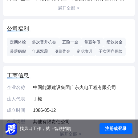
公司具有电力工程总承包一级资质，火电安装、环保、送变
展开全部
电工程一级资质，机电与市政工程总承包资质和调试资质，
以及百万千瓦级核安全设备安装、承装修电力设施、压力管
公司福利
道、化学清洗、大件运输和吊装等一级许可证，具有对外承
包工程经营资格证书和中国实验室国家认可证书。 中国能建
定期体检
多次晋升机会
五险一金
带薪年假
绩效奖金
广东火电在工程施工中，由安装承包发展到“设计-设备采购-
带薪病假
年底双薪
项目奖金
定期培训
子女医疗保险
施工-调试”总承包，从火电安装一体化发展到电力建设多元
化，主业施工领域除传统的燃煤机组总承包工程外，已经全
面实施核电站核岛、常规岛和BOP的施工，到目前为止，公
工商信息
司先后承建了国内外大中型常规燃煤电站、核电站、联合循
环电站、自备热电站和柴油发电厂达200多项，总装机容量达
企业名称
中国能源建设集团广东火电工程有限公司
7100多万千瓦，其中，台山电厂一期工程、莆田燃气电厂安
法人代表
丁毅
装工程荣获中国建筑工程鲁班奖，多项工程荣获国家优质工
成立时间
1986-05-12
程金质奖等荣誉。公司还被中国电力建设企业协会授予“全国
电力建设特殊贡献企业”称号。 中国能建广东火电秉承“打造国
企业类型
其他有限责任公司
际一流电力综合服务专家”为愿景目标，追求卓越，精益求
注册或登录
找风口工作，就上智联招聘
展开全部
精，为广大用户提供全方位的工程服务，实现真诚合作，共