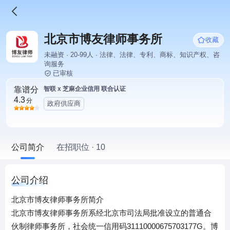
北京市博友律师事务所
收藏
未融资 · 20-99人 · 法律、法律、专利、商标、知识产权、咨
询服务
已审核
靠谱分
智联 x 芝麻企业信用 联合认证
4.3
分
政府供应商
公司简介
在招职位 · 10
公司介绍
北京市博友律师事务所简介
北京市博友律师事务所系经北京市司法局批准设立的普通合
伙制律师事务所，社会统一信用码31110000675703177G。博