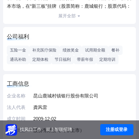
本市场，在“新三板”挂牌（股票简称：鹿城银行；股票代码：
832792），2016-2020年连续五年入选“新三板”创新层。2016
展开全部
年10月25日，首期同业存单在全国银行间市场成功发行。
近年来，荣膺“全国村镇银行综合服务能力百强单位”、“中国
公司福利
地方金融十佳成长性银行”、“中国地方金融十佳科技创新银
行”、“全国十佳村镇银行”、“全国百强村镇银行”、“全国
五险一金
补充医疗保险
绩效奖金
试用期全额
餐补
AAAAA级优秀村镇银行”、“江苏省十佳村镇银行”、“江苏省村
通讯补助
定期体检
节日福利
带薪年假
定期培训
镇银行小微金融服务先进单位”、“普惠金融工作先进单
位”、“十佳服务抗疫银行”、“昆山市文明单位”、“昆山高新区
国批十周年突出贡献集体奖”、“昆山市工人先锋号”等称号。
工商信息
昆山鹿城村镇银行始终专注于服务“三农”、服务小微，一贯秉
承“想干事的给机会、能干事的给平台、干好事的给待遇”的用
企业名称
昆山鹿城村镇银行股份有限公司
人理念，志在培养专业敬业的员工队伍，打造乐于专研的学
法人代表
龚风雷
习型组织，致力于搭建与我行发展战略相适应的培训体系。
成立时间
2009-12-02
我行搭建了全方位的人才培养梯队：“雏鹰计划”人才库培养、
管理培训生计划等；建立了各条线的员工晋升通道和干部公
注册或登录
找风口工作，就上智联招聘
企业类型
股份有限公司（非上市）
开竞聘机制，培养和激发每位员工充分施展自己的才华，提