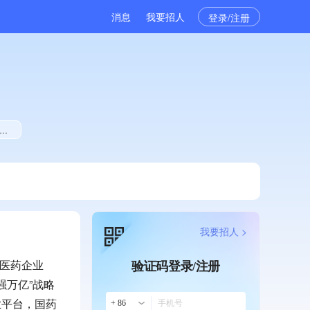
消息
我要招人
登录/注册
我要招人 >
央医药企业
验证码登录/注册
强万亿”战略
业平台，国药
+ 86