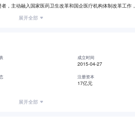
进者，主动融入国家医药卫生改革和国企医疗机构体制改革工作
围绕公益性医疗事业+经营性健康产业，先后完成了对新乡市政府
展开全部
国铝业、兵器装备集团、中电国际，水利部长江委、中船重工、
集团等十余家中央、地方国有企业的公立医院改革合作。全国性
庆、黑龙江、辽宁、内蒙古、安徽、江苏等十二个省区市。医疗
三甲医院4，二级医院30家，拥有2万余名员工，年门急诊700余
入逾80亿元。在医疗机构投资、医院运营管理、第三方医学诊断
表
成立时间
2015-04-27
。2020年，面对突如其来的新冠疫情，国药集团全员动员、全
构，13000余名医护人员，闻令而动，尽锐出战，涌现出全国
态
注册资本
主力军的抗疫表现，践行了“关爱生命，呵护健康”的国药理念，彰
17亿元
略管控中心得到不断强化，形成了独特的“四激”核心竞争力。
5亿元；激变创新产业模式，培育三种产业能力（医院管理能力、健
展开全部
医疗机构、营利性专科、医养结合业务、健康管理业务、创新性
，成立院士领衔，国内顶尖医学专家为主的外部专家委员会；构建
成省级重点学科24个，市级重点学科46个；激励提升员工获得
长，让员工与企业一同分享改革发展成果。通过外延式发展和内