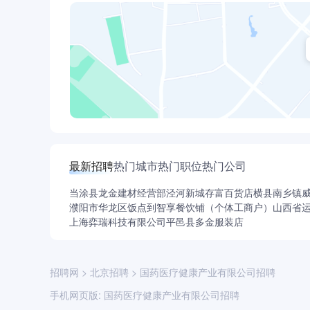
有资产保值增值，提质增效工作目标得到有效落
着“健康中国战略支柱型企业”不断迈进。
最新招聘
热门城市
热门职位
热门公司
当涂县龙金建材经营部
泾河新城存富百货店
横县南乡镇
濮阳市华龙区饭点到智享餐饮铺（个体工商户）
山西省
上海弈瑞科技有限公司
平邑县多金服装店
招聘网
>
北京招聘
>
国药医疗健康产业有限公司招聘
手机网页版:
国药医疗健康产业有限公司招聘