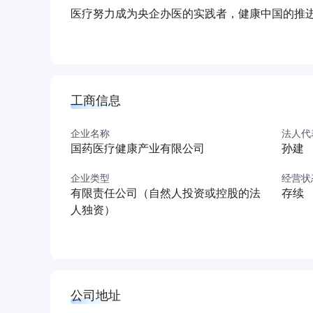
医疗努力成为央企办医的实践者，健康中国的推
府办医疗机构和国企办医院改革改制推进工作。
集团、中车集团、哈电集团、中国能建集团、中
团、航天科技集团、中铁集团、晋煤集团、长航
集团已初具规模，医疗机构已覆盖河南、湖北、重
工商信息
个省区市，数量已达141家，其中三级医院8家，
出院量42万人次，床位数2万余张，年业务总收
企业名称
法人代
国药医疗健康产业有限公司
孙建
勤保障服务、健康产业发展等方面积累了丰富经验
域作战，全力以赴，国药医疗所属二级以上医疗机
企业类型
经营状
和个人4项，省部级先进80余项。凭借国家队、
有限责任公司（自然人投资或控股的法
存续
责任与担当。总部投融资中心、产业发展中心、战
人独资）
机构，8年来 累计投入反哺医院发展资金14.2
力、创新孵化能力），打造六大业务模式（综合
理服务）；激发强化学科建设，启动“外脑”计划
团”，实现跨区域优质医疗资源整合共享，创建完
公司地址
与经营业绩同步提升，每年以20%以上的速度增