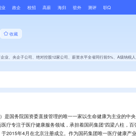
副业
政企
校招
高薪
海归
驻外
测评
职Q
收藏
企子公司、绝对控股12家公司、薪资水平全省同行前5%、A级纳税人、多产业布局、拥有自主品牌、经营年限全国同行前15%、集团成员、大学生就业贡献、2025年公开项目中标、拥有著作权、软件研发量位于同行前30%、2025年度软件研发量增长
”）是国务院国资委直接管理的唯一一家以生命健康为主业的中
医疗专注于医疗健康服务领域，承担着国药集团“四梁八柱，百
于2015年4月在北京注册成立。作为国药集团唯一医疗健康产