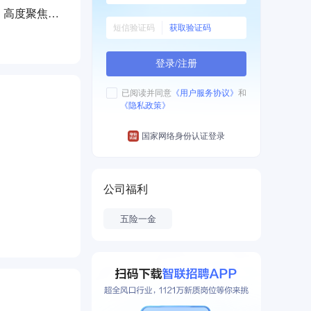
，高度聚焦政
获取验证码
，东风汽车
兵器工业集
登录/注册
医疗健康产业
网络覆盖12
已阅读并同意
《用户服务协议》
和
《隐私政策》
万人次，年
平台、医疗后
国家网络身份认证登录
线出击、全
抗疫先进集体
显了央企的
公司福利
激活反哺医疗
五险一金
康服务能
服务、医院管
“内部医生集
感，绩效总额
涵式增长，国