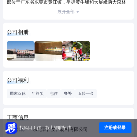
部位于广东省东莞市黄江镇，坐拥黄牛埔和大屏嶂两大森林
公园，紧临深圳，现有员工4000余人，拥有3个制造中心（东
展开全部
莞、东南亚两个），1个研发中心，1个金融中心，积累了业
界20多年的开发经验，具有国际前沿的复合材料产品工程知
公司相册
识和技术，独立进行产品结构设计，独立研究开发各种新型
树脂材料。 TTC创造了全球之最——599g最轻量碳纤维自行
车车架，与SCOTT、Merida、Ridley、Cannondale等知名品
牌合作多年，产品遍布亚洲、欧洲、北美和南美等区域。
TTC 不仅是碳纤维自行车行业引领者，更是骑行文化与创新
科技的领跑者！
公司福利
福利待遇：
●大小周（大周双休，小周5.5天）；
周末双休
年终奖
包住
餐补
五险一金
● 提供食宿：一日三餐，南北风味均有 ；
● 五险一金，年终奖，超长带薪春节假（两周左右）；
● 每年两次晋升加薪机会；
工商信息
● 享有国家法定假日，工作满一年的职员还有额外5天带薪年
注册或登录
找风口工作，就上智联招聘
假 ；
企业名称
东莞泰合复合材料有限公司