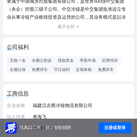
隶属于中国城乡控股集团有限公司，是世界500强中交集团
（央企）控股三级子公司。中交冷链是中交集团批准设立专
业从事冷链产业枢纽投资及运营的公司，其业务模式是以冷
链枢纽端为主，布局境内外冷链产业枢纽基础设施；以资源
展开全部
端及电商贸易为辅，带动冷链产业枢纽的运营，增加投资赢
利点。福建汉吉斯冷链物流有限公司是汉吉斯冷链物流暨跨
公司福利
境电商项目投资主体，项目位于福州市马尾区亭江镇的福州
自贸区综合保税区内，区位优势明显，总投资8.01亿元，占地
五险一金
全额公积金
绩效奖金
带薪年假
定期培训
面积73.9亩，总建筑面积约16.9万平方米，共有5个建筑单
全额社保
免费停车
节日福利
定期体检
免费班车
体，分别为两座7层冷库、两栋6层加工车间，一栋21层研
发、展示体验中心。
工商信息
企业名称
福建汉吉斯冷链物流有限公司
法人代表
寿海飞
注册或登录
找风口工作，就上智联招聘
成立时间
2015-04-21