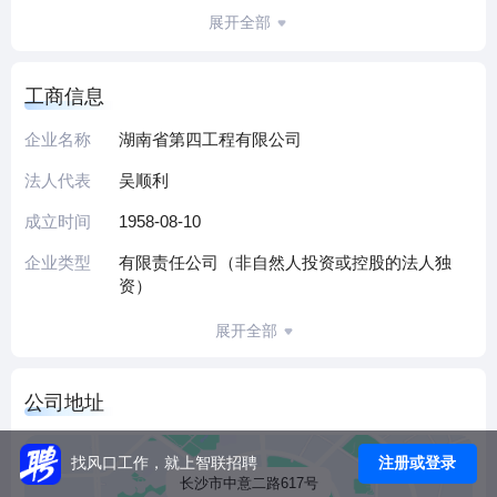
装、道路、桥梁、市政、水利、环保、消防、钢结构、装饰
展开全部
装修、建筑幕墙、科研设计、高耸构筑物、地基与基础、房
地产开发、建筑机械制造等综合施工能力。现修路修桥工程
工商信息
项目需一名项目技术负责人，懂预算，懂签证，懂方案的编
制及审核，有充足的施工现场实际经验，人品正值
企业名称
湖南省第四工程有限公司
法人代表
吴顺利
成立时间
1958-08-10
企业类型
有限责任公司（非自然人投资或控股的法人独
资）
展开全部
公司地址
注册或登录
找风口工作，就上智联招聘
长沙市中意二路617号