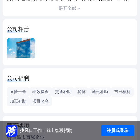
团。
展开全部
集团坚持主动融入并服务国家战略和发展格局，业务区域涵
盖国内20多个省份，并逐步拓展至阿尔及利亚、利比亚、新
公司相册
加坡、菲律宾、美国等海外国家，连续多年产值、合同额均
超百亿元。
近年来，集团先后承接了胶东国际机场、青岛地铁、世界园
艺博览会、国家深海基地、山东能源研究院、山东港口航运
金融中心、海天中心等众多代表性工程，先后摘得“鲁班
奖”、“詹天佑奖”、“国家优质工程奖”等国家级最高荣誉200余
公司福利
项，连续八年排名青岛市建设市场主体考核第一位，连续多
年获评“全国守合同重信用企业”、“山东省建筑业综合10
五险一金
绩效奖金
交通补助
餐补
通讯补助
节日福利
强”、“青岛市民营企业10强”等荣誉。
加班补助
项目奖金
集团重视人才培养引进，涌现出一批“全国五一劳动奖
章”、“全国技术能手”、“山东省五一劳动奖章”、“齐鲁工匠”等
代表人物。集团设有多个省、市级技术中心和工匠创新工作
荣获奖项
室，多项技术荣获全国“工程建设行业科学技术进步奖”。
注册或登录
找风口工作，就上智联招聘
集团坚持自身发展的同时，不忘反哺社会，积极参与公益活
青岛市百强企业