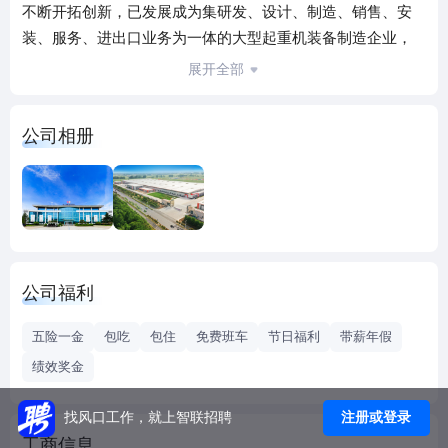
不断开拓创新，已发展成为集研发、设计、制造、销售、安
装、服务、进出口业务为一体的大型起重机装备制造企业，
形成了强大的综合技术创新体系，已成长为国内最大的轻小
展开全部
型起重机生产厂家之一，电动葫芦产销量连续多年位于全国
前列，是中国重型机械工业协会理事单位，起重葫芦分会副
公司相册
理事长单位。
2010年以来，公司先后荣获“国家高新技术企业”、“中国机械
工业质量奖”、“河南省著名商标”、“中国机械工业优质品
牌”、“中原最佳雇主”、“国家4A级标准化良好行为企业”、“河
南省实施技术创新和精益管理质量标杆”、“河南省著名商
标”、“全国质量诚信优秀典型企业”、“安全生产标准化二级企
公司福利
业”等200余项荣誉。
公司配置了国际、国内行业领先的生产、检测设备1600多台
五险一金
包吃
包住
免费班车
节日福利
带薪年假
套，拥有单梁冷弯成型生产线、100T葫芦实验台、等离子切
绩效奖金
割机、全功能数控车床、立式加工中心、焊接机器人、重型
数控落地铣镗床、双枪龙门焊等一批高精尖端设备，为制造
注册或登录
找风口工作，就上智联招聘
高品质的产品奠定了坚实的基础。公司公司主导产品已广泛
工商信息