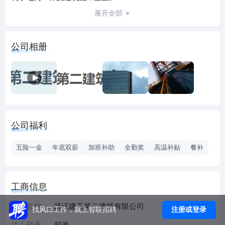
近年来，公司领导以不断推进企业健康稳定发展为己
展开全部
任，更新观念，大胆改革，强化管理，使公司两个文明建设
取得了丰硕成果，在激烈的建筑市场竞争环境下，走上了“投
公司相册
入少、产出多、质量好、效益高”的质量效益型发展之路，在
同一地区九获国家建筑工程质量奖——鲁班奖，两度荣获创
鲁班奖工程特别荣誉企业，四获国家优质工程奖，在湖北、
武汉地区同行业中处于领先地位。曾荣获第一届、第二届全
国先进建筑施工企业，全国质量效益型先进施工企业，全国
工程建设质量管理优秀企业，全国建筑安全生产先进单位，
公司福利
全国重合同守信用企业，全国青年文明号等国家级荣誉，并
连续多年被评为省、市建筑业先进企业，武汉市第十届、第
五险一金
年底双薪
加班补助
全勤奖
高温补贴
餐补
十一届优秀企业，省市级文明单位，武汉市“重绿色承诺，守
环保信用”先进单位。
公司一贯坚持质量创优求发展的路子，把“以质量求信
工商信息
誉，以信誉求市场，以市场求效益，以效益求发展”作为战略
任务来完成。1997年公司通过ISO9002质量体系认证注册，
企业名称
武汉建工第二建筑有限公司
注册或登录
找风口工作，就上智联招聘
实现了质量管理体系与国际接轨。2003年完成了质量管理体
法人代表
郝涛