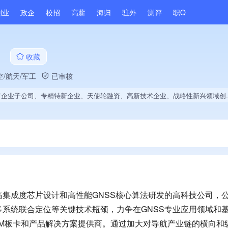
副业
政企
校招
高薪
海归
驻外
测评
职Q
司
收藏
/航天/军工
已审核
、专精特新企业、天使轮融资、高新技术企业、战略性新兴领域创新能力、薪资水平全省同行前40%、A级纳税人、多产业布局、拥有自主品牌、拥有高价值专利、专利授权量同领域前5%、技术布局行业领先、经营年限全国同行前5%、集团成员、权威管理体系认证、大学生就业贡献、拥有绿色资质
集成度芯片设计和高性能GNSS核心算法研发的高科技公司，
系统联合定位等关键技术瓶颈，力争在GNSS专业应用领域和
EM板卡和产品解决方案提供商。通过加大对导航产业链的横向和