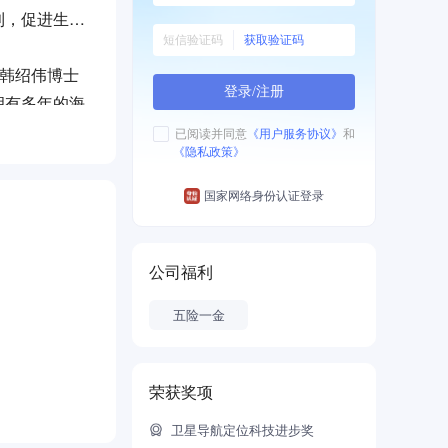
利，促进生产
获取验证码
家韩绍伟博士
登录/注册
拥有多年的海
设计、验证和
已阅读并同意
《用户服务协议》
和
《隐私政策》
asTM已研
国家网络身份认证登录
等多个领域核
计师孙家栋院
斗强国的梦
公司福利
五险一金
荣获奖项
卫星导航定位科技进步奖