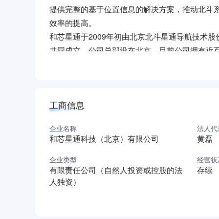
提供完整的基于位置信息的解决方案，推动北斗
效率的提高。
和芯星通于2009年初由北京北斗星通导航技术股
共同成立，公司总部设在北京。目前公司拥有近百
外同行业开发经验。公司核心团队和管理层具有
量产及多系统、高性能的GNSS基带算法研究和
和芯星通自主研制的拥有完全自主知识产权的国际首
工商信息
制成功，并于2010年9月25日正式发布。这
心部件长期依赖进口的局面。国家最高科学技术奖
企业名称
法人代
士对这颗芯片给予了高度肯定，称“这个具有自
和芯星通科技（北京）有限公司
黄磊
想！”
企业类型
经营状
有限责任公司（自然人投资或控股的法
存续
人独资）