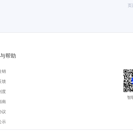
页
与帮助
注销
反馈
制度
智
指南
协议
公示