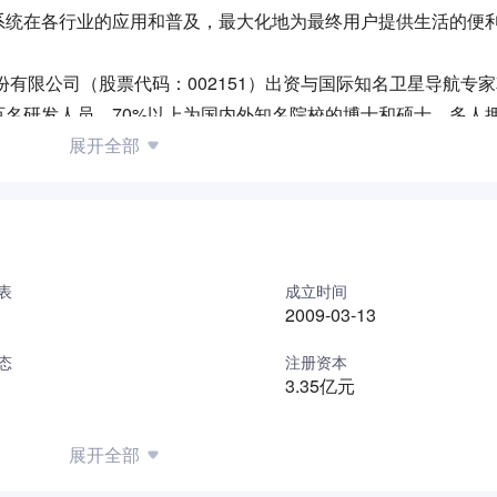
系统在各行业的应用和普及，最大化地为最终用户提供生活的便
份有限公司（股票代码：002151）出资与国际知名卫星导航专
名研发人员，70%以上为国内外知名院校的博士和硕士，多人
多年半导体行业和卫星导航产品研发经验，对于高集成度芯片的
展开全部
实现有着深厚的积累。
款、国内首创的多系统多频率卫星导航高性能SoC芯片-Nebul
颗芯片成功填补了国际和国内空白，打破了高精度测量、导航、授时
获得者、“两弹一星”功勋科学家、北斗卫星导航系统工程总设
表
成立时间
主知识产权的产业化项目为中国人争了一口气，在世界上表现了北
2009-03-13
态
注册资本
3.35亿元
展开全部