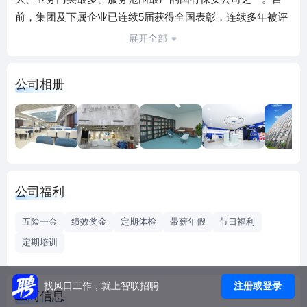
前，集团及下属企业已连续5届获得全国表彰，连续多年被评
为“守合同重信用企业”，并先后荣获“全国五一劳动奖状”“上海
展开全部
市五一劳动奖状”等各类荣誉称号。
近年来，集团积极参与平安城市建设，全面履行国有企业社
公司相册
会责任，充分依托多样化、多领域的专业队伍优势，为社会
群众提供一体化、定制化的优质安全服务，同时，发挥队伍
规模大、接触面宽、信息渠道广、专业性强等群防群治优
势，全力协助社会治安综合治理，服务城市安全。集团依托
大数据、云计算、人工智能等高新科技，现已逐步建立起由
智慧云防、物联技防、科学人防三大领域组成的全域智慧安
公司福利
防服务体系，“智慧云防”涵盖大数据应用、网络安全、互联网
平台、系统集成、无人机技术应用等新兴业务，“物联技防”涵
五险一金
绩效奖金
定期体检
带薪年假
节日福利
盖联网报警、消防报警、技防工程等安防业务，“科学人防”涵
定期培训
盖武装押运、人力保安、消防保安等传统业务。
注册或登录
找风口工作，就上智联招聘
工商信息