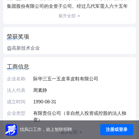
集团股份有限公司的全资子公司。经过几代军需人六十五年
的不懈奋斗和锐意改革，三五一五公司已经是军队和武警的
展开全部
核心供应商；是工商、税务、公安部定点生产企业；是民
航、铁路专用鞋靴的优秀供应商；是国内职业鞋靴和特种鞋
荣获奖项
靴生产能力、科研开发实力、品种结构完善的研发生产基地
和行业领跑者。
高新技术企业
“3515”皮鞋先后装备了天安门国旗班、解放军三军仪仗队、驻
联合国维和部队、驻港澳部队及建国50周年、60周年大典阅
工商信息
兵部队、九三大阅兵方阵；2012年独家生产的航母系列工作
鞋荣耀装备我国第一艘航空母舰-- “辽宁舰”；2014年装备武警
企业名称
际华三五一五皮革皮鞋有限公司
国宾护卫队，护航亚太经合组织（APEC）第22次领导人非正
法人代表
周素静
式会议，成为中外媒体关注的焦点。这些成绩的取得，也让
成立时间
1990-08-31
3515成为漯河市的名片企业。
公司注册资本1.5亿元，资产总额4.3亿元。2016年将实现销售
企业类型
有限责任公司（非自然人投资或控股的法人独
收入11亿元、利税1亿元，实现连续五年经济效益稳步增长。
资）
公司现有6条制鞋生产线，关键设备从德国、捷克、意大利引
注册或登录
找风口工作，就上智联招聘
展开全部
进。公司拥有“强人”、“3515”两个品牌，在国内三十多个省、