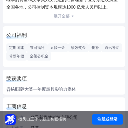
全国各地，公司控制资本规模达1000 亿元人民币以上。
自2007年成立，兆讯传媒紧跟中国铁路建设的步伐，不断探
展开全部
索运营全国火车站内数字媒体。随着高铁时代的来临，兆讯
全面布局中国高铁车站数字媒体网络，打造全国铁路网络的
公司福利
品牌传播媒体阵地，为企业目标消费者提供更直接的场景传
播。
定期团建
节日福利
五险一金
绩效奖金
餐补
通讯补助
十多年来，我们始终致力于交通媒体领域。目前，兆讯资源
带薪年假
全额公积金
已横跨全国28个省市自治区，运营全国铁路客运站近400个站
点，遍布全国一二三四线200多座城市。其中囊括了京沪、京
广、京哈、陇海、沪汉蓉等四纵四横高铁主动脉，及长三
荣获奖项
角、珠三角、环渤海、东南沿海等多个经济区域，近200个重
点高铁站点的站内数字媒体运营权，已形成以高铁车站为核
IAI国际大奖—年度最具影响力媒体
心，布局全国铁路网络的中国铁路车站数字媒体整合传播平
台。
工商信息
兆讯传媒秉承发展和探索的思维，紧跟时代步伐，拥抱内容
企业名称
兆讯新媒体科技有限公司
与互联网+的整合营销思维，开启了互动情景营销，以全国火
注册或登录
找风口工作，就上智联招聘
车站媒体资源为依托，围绕出行受众的情感诉求，及offline to
法人代表
马冀