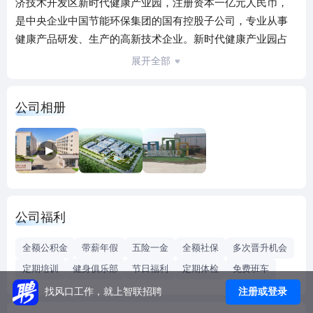
济技术开发区新时代健康产业园，注册资本一亿元人民币，
是中央企业中国节能环保集团的国有控股子公司，专业从事
健康产品研发、生产的高新技术企业。新时代健康产业园占
地面积约32万平方米，园区集生产制造、科技研发、检测分
展开全部
析、仓储物流、工业旅游于一体，建有片剂、粉剂、软胶
囊、硬胶囊、酒剂、油剂、植物提取等自动化示范生产线，
公司相册
资产总额9.5亿元。二十多年来，公司继承和弘扬中华五千年
的养生文化，立足于我国大健康产业发展需求，对标国家对
天然产物高值化利用的发展思路，积极推广应用药食同源体
质养生理论，开发营养保健食品和健康类生活用品。在天然
产物（含松、竹、梅）、海洋活性物质、功能油脂等方面深
度研究，形成涵盖深加工技术、功能成分提取、功能评价、
公司福利
循证医学等多方面的核心技术群。目前，已拥有松、竹、植
物萃取、体质养生等四大系列产品，包括17款国家批准保健
全额公积金
带薪年假
五险一金
全额社保
多次晋升机会
食品和20多个品种的营养食品。主导产品在花粉行业市场占
定期培训
健身俱乐部
节日福利
定期体检
免费班车
有率达90%以上，产品质量达到国内水平。
注册或登录
找风口工作，就上智联招聘