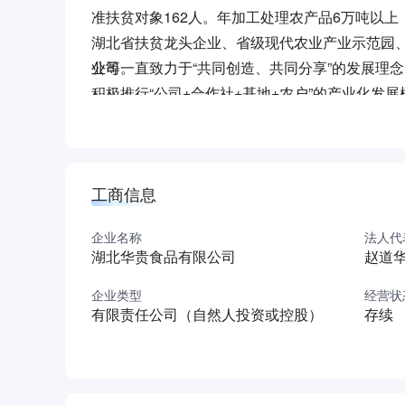
准扶贫对象162人。年加工处理农产品6万吨以
湖北省扶贫龙头企业、省级现代农业产业示范园
业等。
公司一直致力于“共同创造、共同分享”的发展理
积极推行“公司+合作社+基地+农户”的产业化发
种、开展标准化种植和生产，保护价收购全部农产
农民亩收入均在8000元以上，是传统种养收入的
贫致富的大产业。公司参股51%的洪湖市华贵莲
工商信息
公司注重产学研协同发展，在与武汉大学胡中立
水生蔬菜研究所等10多个科研院所签订战略合作
企业名称
法人代
成果应用到藕带加工，还开展了《藕带专用新品种“
湖北华贵食品有限公司
赵道
个，是“湖北泡藕带”地方标准制订的唯一企业，
企业类型
经营状
有限责任公司（自然人投资或控股）
存续
公司主要生产三大系列的40多个产品，即以藕带
主的休闲品系列；以莲藕汁、荷叶茶等为主的饮品
认定为国家地理标志保护产品等。产品通过电子商
地及日本、新加坡、香港等海外市场，其“洪湖农家