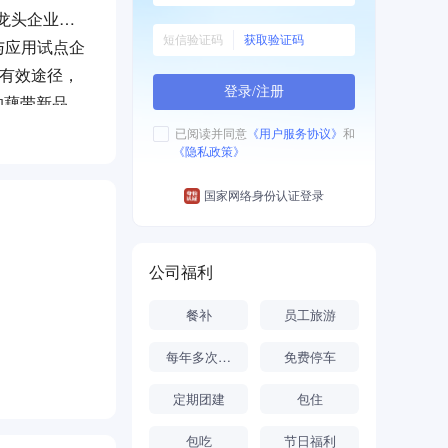
龙头企业、
获取验证码
与应用试点企
的有效途径，
登录/注册
的藕带新品
万亩以上，
已阅读并同意
《用户服务协议》
和
《隐私政策》
农户从业而脱
国家网络身份认证登录
业大学、武汉
与示范》科研
现有标准16
公司福利
。
餐补
员工旅游
口味小龙虾为
每年多次调薪
免费停车
湖藕带”被
定期团建
包住
，畅销全国各
企业为“保
包吃
节日福利