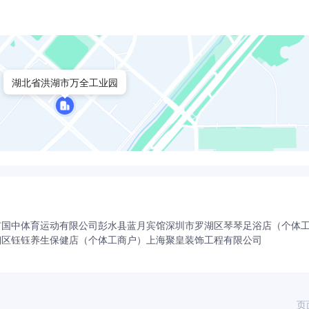
藕产品送往武汉；后疫情阶段，企业率先请网红带货，领导代言
类带货活动30余场次，销售额达1亿多元，企业现已成为全国水
湖北省洪湖市万全工业园
市国中体育运动有限公司
彭水县蓝月宾馆
深圳市罗湖区琴琴足浴店（个体
翔区钰钰养生保健店（个体工商户）
上海聚皇装饰工程有限公司
页