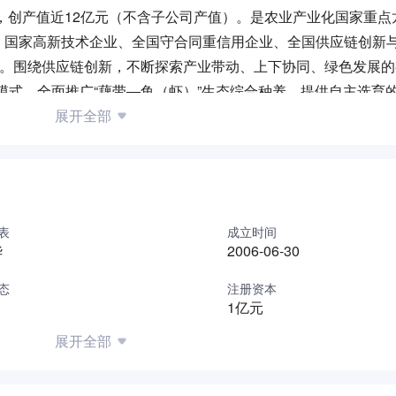
上，创产值近12亿元（不含子公司产值）。是农业产业化国家重点
、国家高新技术企业、全国守合同重信用企业、全国供应链创新
念。围绕供应链创新，不断探索产业带动、上下协同、绿色发展
展模式，全面推广“藕带—鱼（虾）”生态综合种养，提供自主选育
品。牵头组建30家水生蔬菜种植专业合作社，发展种养面积15
展开全部
2-3倍，将一根小藕带很快带动洪湖及周边近10个县市的1万多
藕种植专业合作社，现为全国百强农民专业合作社。
教授及其团队共同组建院士专家工作站的同时，还先后与华中农
协议，分别把具有国际领先水平的《即食藕带加工关键技术研究
表
成立时间
华贵1号”选育及栽培要点》研究等，公司获得国家专利15项，
华
2006-06-30
同时，“湖北省水生蔬菜保鲜加工工程技术研究中心”也在华贵挂牌
态
注册资本
1亿元
、莲藕、菱角为主的水生蔬菜加工系列；以手撕鲫鱼、风味鱼、
系列，其中“洪湖农家”藕带系列产品获得国家绿色食品认证、“洪
展开全部
务、新零售终端、国际贸易等“三驾马车”齐头并进的销售渠道
”牌泡藕带多年位居国内市场占有率第一，2020年，疫情期间，