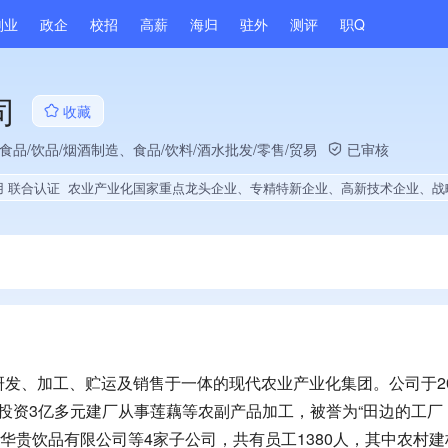
副业
政企
校招
高薪
海归
驻外
测评
职Q
司
收藏
食品/饮品/烟酒制造、食品/饮料/酒水批发/零售/贸易
已审核
用 联合认证
农业产业化国家重点龙头企业、专精特新企业、高新技术企业、战略性新兴领域创新能力、薪资水平全省同行前40%、旗下品牌同行前5%、A级纳税人、守合同重信用企业、多产业布局、拥有节能环保技术、拥有自主品牌、拥有发明专利、专利授权量同领域前5%、技术布局行业领先、经营年限全国同行前10%、集团核心成员、权威管理体系认证、权威产品认证、大学生就业贡
发、加工、贮运及销售于一体的现代农业产业化集团。公司于20
亩，投资3亿多元建厂从事莲藕等农副产品加工，被誉为“田边的工
湖北华贵饮品有限公司等4家子公司，共有员工1380人，其中农村