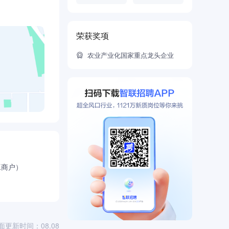
、把央视直播
生蔬菜加工行
荣获奖项
农业产业化国家重点龙头企业
工商户）
面更新时间：08.08