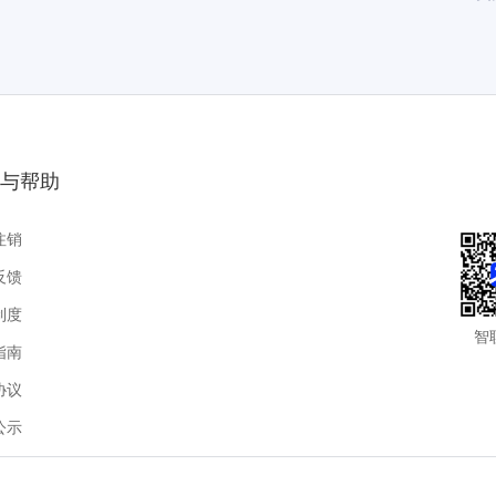
与帮助
注销
反馈
制度
智
指南
协议
公示