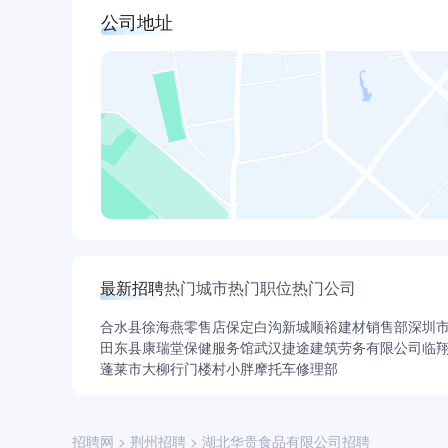
供”，主动争取路政支持，坚持每天不少于3车莲
公司地址
节目请到莲藕池塘边效果明显，仅50多天举办各
业的领军企业。
最新招聘
热门城市
热门职位
热门公司
合水县徐海燕零售店
保定白沟新城顺裕建材销售部
深圳
田东县康瑞堂保健服务馆
武汉捷途建筑劳务有限公司
临
蓬莱市大柳行门楼村小胖摩托车修理部
招聘网
>
荆州招聘
>
湖北华贵食品有限公司招聘