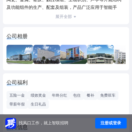
及功能组件的生产、配套及组装，产品广泛应用于智能手
机、智能穿戴、平板电脑、笔记本电脑、一体式电脑、新能
展开全部
源汽车、智能家居家电、智慧医疗等领域中高端产品，与全
球知名消费电子及汽车品牌客户建立了长期、稳定的战略合
公司相册
作关系。公司是全球首家将玻璃应用于手机上的生产厂商，
集设计、生产、服务于一体，是具备从零部件加工到整机组
装、原材料、辅助材料、工装夹具、生产设备、检测设备、
自动化装备、物联网研发生产能力的垂直整合平台型公司。
公司总占地面积近10000亩，生产厂房、研发中心、FA实
验室、办公楼等建筑面积800多万平方米，在湖南浏阳、长沙
公司福利
县、湘潭，广东东莞，江苏泰州及越南等地拥有研发生产基
地，在中国香港、韩国、美国等地均设有就近服务全球客户
五险一金
绩效奖金
年终分红
包住
餐补
免费班车
的办公驻点。
带薪年假
生日礼品
公司研发人员超万人，上市以来研发投入超100亿元，拥
有国家级企业技术中心。截至2021年底累计获得授权专利
2000多件，涵盖加工工艺、产品检测、设备开发、新型材
注册或登录
找风口工作，就上智联招聘
工商信息
料、工业互联网、生产数据化、智慧园区、企业资源管理等