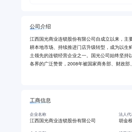
公司介绍
江西国光商业连锁股份有限公司自成立以来，主
耕本地市场、持续推进门店升级转型，成为以生
土领先的连锁经营企业之一。国光公司始终坚持以
各界的广泛赞誉，2008年被国家商务部、财政
一，并连续多年被政府评为“全国百城万店无假货荣
服务业龙头企业”、“江西省流通企业三十强”、“文
二十强”等荣誉。国光与时俱进，变革创新，开
用快递发货和上门自提的方式，真正的做到了线
工商信息
便和舒心。在实体店购物后的支付方式上，国光
捷。国光在不断强大发展的同时积极践行社会责
企业名称
法人代
江西国光商业连锁股份有限公司
胡金
物；在助学方面，国光持续多年参加“金秋助学”和
百村”精准扶贫的号召，为农民提供农产品的销售