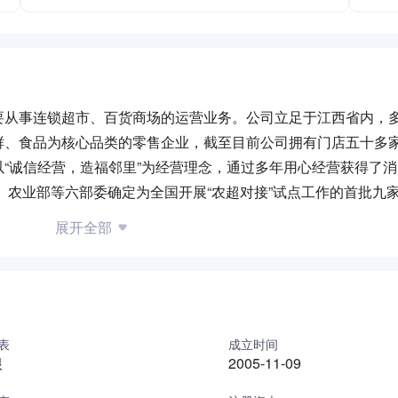
要从事连锁超市、百货商场的运营业务。公司立足于江西省内，
鲜、食品为核心品类的零售企业，截至目前公司拥有门店五十多
“诚信经营，造福邻里”为经营理念，通过多年用心经营获得了
部、农业部等六部委确定为全国开展“农超对接”试点工作的首批九
誉示范店”、“江西省诚信维权单位”、“江西省AAA价格诚信单位
展开全部
明诚信示范店”、“江西省创建放心消费示范店” “吉安市首届民营
启电商模式。国光商城、美团外卖相继上线，顾客在国光商城购买
上和线下融合，在很大程度上满足了顾客网上购物的需求，为消
也新增了自助扫脸购和自助收银机等最新的结算设备，让顾客购
任，在自然灾害和重大疫情面前，国光自觉履行社会责任，积极
表
成立时间
根
2005-11-09
“关心下一代” 等捐资助学活动。在扶贫攻坚方面，国光积极响应
平台，提高了农民的收入，真正做到了“授人以渔”，帮助农民脱