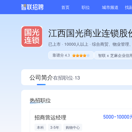
首页
职位
城市频道
找
江西国光商业连锁股
已上市
·
10000人以上
·
综合商贸、物业管理、
智联 x 芝麻企业信
靠谱分 4.3
公司简介
在招职位·13
热招职位
招商营运经理
5000-10000
本科
3-5年
购物中心