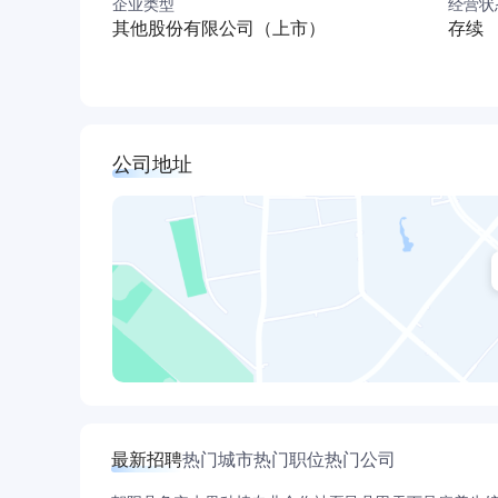
企业类型
经营状
悟，悟而行，行必高远！国光将始终坚持做“江西
其他股份有限公司（上市）
存续
人瞩目、受人尊敬的企业！
公司地址
最新招聘
热门城市
热门职位
热门公司