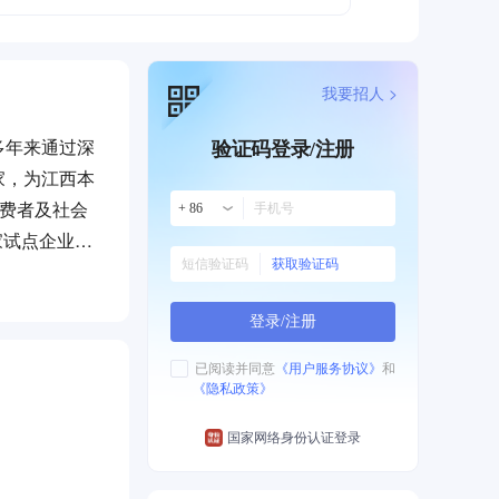
我要招人 >
多年来通过深
验证码登录/注册
家，为江西本
消费者及社会
+ 86
家试点企业之
获取验证码
”、“江西省
领军骨干企业
登录/注册
商品可以采
费者带来了方
已阅读并同意
《用户服务协议》
和
《隐私政策》
物更轻松更便
参与捐赠财
国家网络身份认证登录
政府“百企帮
贫致富。思而