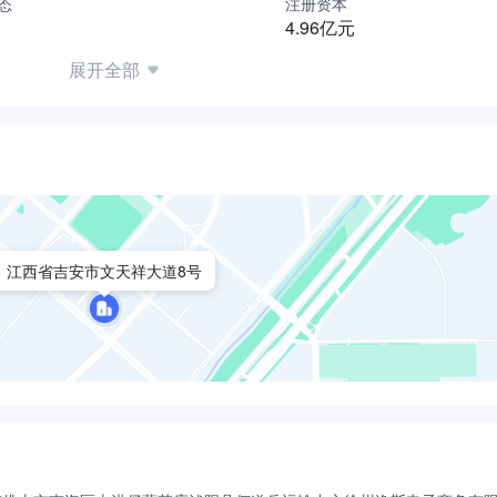
态
注册资本
省最优秀的零售商”为企业目标，立足江西，面向全国，将持续
4.96亿元
展开全部
江西省吉安市文天祥大道8号