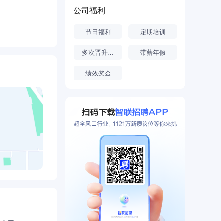
发展为一个令
公司福利
节日福利
定期培训
多次晋升机会
带薪年假
绩效奖金