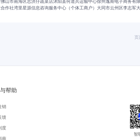
馆
佛山市南海区志洪仔蔬菜店
沭阳县何道兵运输中心
徐州逸斯电子商务有
业合作社
湾里星源信息咨询服务中心（个体工商户）
大同市云州区李志军
页
与帮助
注销
反馈
制度
智
指南