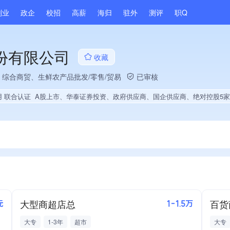
副业
政企
校招
高薪
海归
驻外
测评
职Q
份有限公司
收藏
综合商贸、生鲜农产品批发/零售/贸易
已审核
用 联合认证
A股上市、华泰证券投资、政府供应商、国企供应商、绝对控股5家公司、薪资水平全省同行前30%、旗下品牌同行前5%、连续11年A级纳税人、劳动保障诚信A级、多产业布局、拥有自主品牌、经营年限全国同行前5%、集团成员、全市多家直营店、大学
大型商超店总
百货
元
1-1.5万
大专
1-3年
超市
大专