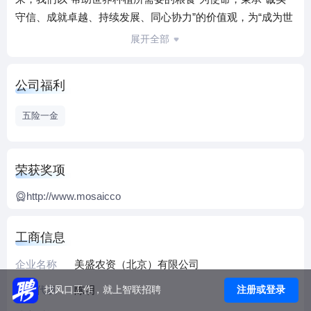
守信、成就卓越、持续发展、同心协力”的价值观，为“成为世
界领先的作物营养公司”这一愿景而努力。
展开全部
公司于2004年在纽约证交所上市。目前跻身《财富》500强的
前250家企业；连续三年被《企业责任》杂志评为“全球百佳企
公司福利
业公民”；2013年，美盛荣登埃塞斯菲尔学院的“世界最具道德
企业”榜，这是美盛连续第二年获得这项殊荣。
五险一金
美盛公司在中国的投资项目有：美盛农资（北京）有限公
司、美盛化肥（烟台）有限公司、美盛化肥（秦皇岛）有限
公司、云南三环中化美盛化肥有限公司、美盛化肥（香港）
荣获奖项
有限公司。
http://www.mosaicco
了解更多信息请登录
美盛全球网站：http://www.mosaicco.com
工商信息
企业名称
美盛农资（北京）有限公司
法人代表
陈明
注册或登录
找风口工作，就上智联招聘