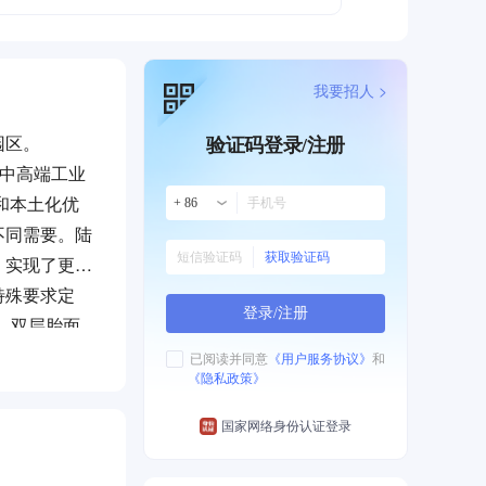
我要招人 >
园区。
验证码登录/注册
的中高端工业
和本土化优
+ 86
不同需要。陆
获取验证码
，实现了更低
特殊要求定
登录/注册
L 双层胎面
，质量达到美
已阅读并同意
《用户服务协议》
和
《隐私政策》
创造价值，努
国家网络身份认证登录
懈奋斗!
高性能全钢子