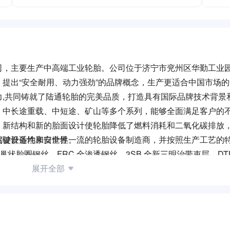
司，主要生产中高端工业轮胎。公司位于济宁市兖州区华勤工业
）品牌，提出“安全耐用、动力强劲”的品牌概念，生产更适合中国市场
力,共同铸就了陆通轮胎的完美品质，打造具有国际品牌技术背景
、中长途重载、中短途、矿山等多个系列，能够全面满足客户的
、新结构和新的胎面设计使轮胎降低了燃料消耗和二氧化碳排放
驾驶舒适性和安全性。
关键设备均来自世界一流的轮胎设备制造商，并按照生产工艺的
状胎圈钢丝、FRC 全渗透钢丝、3SB 全新三明治带束层、DT
理实施网络控制技术，产品具有突出的先进性、适用性、实用性
展开全部
要求，适合国内道路运输实际，能够充分满足市场需求。
升级，不断用精湛的技术、顶尖的产品和优质的服务为广大客户
国轮胎行业的整体技术水平、促进物流运输业的高效安全运行而不
高效的发展理念。公司现有员工1300余人，具备年产200万套