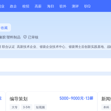
副业
政企
校招
高薪
海归
驻外
测评
职Q
收藏
橡胶/塑料制品
已审核
用 联合认证
高新技术企业、省级企业技术中心、省级博士后创新实践基地、战略性新兴领域创新能力、旗下品牌同行前5%、A级纳税人、多产业布局、拥有节能环保技术、拥有自主品牌、拥有发明专利、专利授权量同领域前5%、技术布局行业领先、经营年限全省同行前20%、集团成员、权威管理体系认证、权威产品认证、大学生就业贡献、拥有绿色资质、拥有工艺创新
编导策划
新闻
元
5000-9000元·13薪
大专
3-5年
短视频
本科