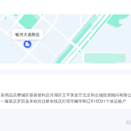
银河大道附近
日杂用品店
樊城区葵葵便利店
月湖区王平美发厅
北京和众城投资顾问有限
叙一服装店
罗田县米桂坊过桥米线店
灯塔市阚学刚辽K15D31个体运输户
页