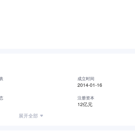
胎，公司位于兖州华勤橡胶工业园内。公司产品有中长途标载、
不同需要。公司业务正在迅猛发展，积极开拓国内外市场，为满
才。
表
成立时间
2014-01-16
态
注册资本
12亿元
展开全部