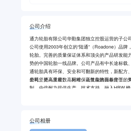
公司介绍
通力轮胎有限公司华勤集团独立控股运营的子公
公司使用2003年创立的“陆通”（Roadone
轮胎。完善的质量保证体系和顶尖的产品研发能
势的中国轮胎一线品牌。公司产品有中长途标载
通轮胎具有环保、安全和可翻新的特性，新配方
磨耗、更高里程数，同时保证复杂路面条件下的
公司坚持高质量、高标准、高性能的目标定位，
制。由倍耐力提供生产、技术支持，融入HBW 蜂巢
胶配方等更加适应中国路况的独特设计。生产管
国交通部的DOT标准和欧洲委员会的ECE标准
公司致力于中国工业轮胎市场的提质增效和转型
公司相册
力打造全球重要的工业轮胎生产基地，为提高中
华勤集团作为国内500强企业，始终秉承高端高质