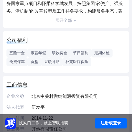
务国家重点项目和怀柔科学城发展，按照集团“轻资产、强服
务、活机制”的改革转型及工作任务要求，构建服务生态，致
力支撑怀柔科学城科技成果转化的服务，导入集团科技服
展开全部
务，积极探索建立“空间+投资+服务”运营发展模式。
公司福利
五险一金
带薪年假
绩效奖金
节日福利
定期体检
免费停车
食堂
采暖补贴
补充医疗保险
工商信息
企业名称
北京中关村微纳能源投资有限公司
法人代表
伍发平
成立时间
2014-11-22
注册或登录
找风口工作，就上智联招聘
企业类型
其他有限责任公司