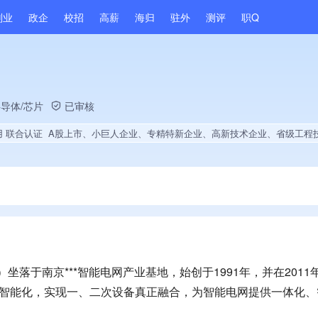
副业
政企
校招
高薪
海归
驻外
测评
职Q
半导体/芯片
已审核
用 联合认证
A股上市、小巨人企业、专精特新企业、高新技术企业、省级工程技术研究中心、省级博士后创新实践基地、央企供应商、上市企业供应商、战略性新兴领域创新能力、绝对控股6家公司、薪资水平全省同行前5%、A级纳税人、知名品牌供应商、多产业布局、拥有节能环保技术、拥有自主品牌、拥有高价值专利、专利授权量同领域前500、技术布局行业领先、拥有绿色低碳技术、经营年限全国同行前5%、集团核心成员、权威管理体系认证、创新型
坐落于南京***智能电网产业基地，始创于1991年，并在2011年
的智能化，实现一、二次设备真正融合，为智能电网提供一体化、