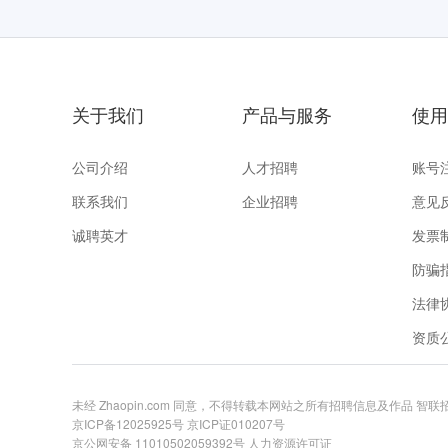
关于我们
产品与服务
使用
公司介绍
人才招聘
账号
联系我们
企业招聘
意见
诚聘英才
发票
防骗
法律
资质
未经 Zhaopin.com 同意，不得转载本网站之所有招聘信息及作品 智
京ICP备12025925号
京ICP证010207号
京公网安备 11010502059392号
人力资源许可证