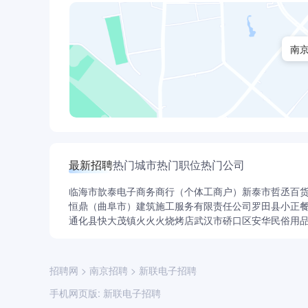
子，斜对面即是。
公司地址2：南京市江宁区西门子路39号
南
路线：地铁1号线百家湖站下，步行10~15分钟至
最新招聘
热门城市
热门职位
热门公司
临海市歆泰电子商务商行（个体工商户）
新泰市哲丞百
恒鼎（曲阜市）建筑施工服务有限责任公司
罗田县小正
通化县快大茂镇火火火烧烤店
武汉市硚口区安华民俗用
招聘网
>
南京招聘
>
新联电子招聘
手机网页版:
新联电子招聘