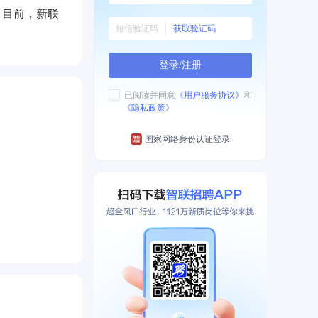
，目前，新联
获取验证码
信息采集系
登录/注册
心、教育部首
。公司主要技
已阅读并同意
《用户服务协议》
和
《隐私政策》
商标，用电信
国家网络身份认证登录
环境管理体系
0强，连续数年
看到绿色房