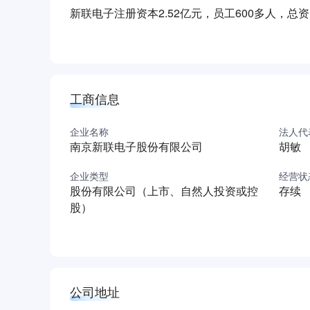
新联电子注册资本2.52亿元，员工600多人，总
电子通过集团化发展，已形成涵盖智能配电和用
统、配电自动化系统、能源管理系统。
新联电子公司目前有超过200人的研发团队，是
批***工程实践教育中心、国家高新技术企业。公
工商信息
术人员参与多项行业技术标准的制定和修订工作
新联电子品牌获得客户的广泛认同，目前产品已在
企业名称
法人代
南京新联电子股份有限公司
胡敏
息采集终端荣获南京市名牌产品和江苏省名牌产品称号。
认证及gb/t 28001-2001职业健康体系认证。
企业类型
经营状
获得财政贡献奖。
股份有限公司（上市、自然人投资或控
存续
为股东谋求利润，为员工谋求福利，为客户创造
股）
简历投递邮箱：hr@xldz.c
更多招聘信息请咨询：蒋女士 联系电话：025
公司网址：http://www.xldz.com
公司地址1：南京市江宁区苏源大道家园中路28号
公司地址
路线：地铁3号线到秣周东路（底站）下车，从3号