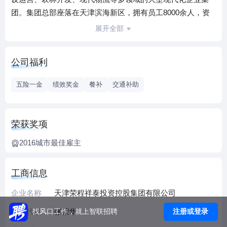
团。集团总部座落在天津滨海新区，拥有员工8000余人，资
产总值138亿元。集团旗下天津荣程联合钢铁集团有限公司，
展开全部
具有年产铁、钢、材各500万吨的生产能力，在2012年全国企
业500强中排名第211位，中国制造业500强第105位，在2012
公司福利
年天津民营企业“销售收入100强”、“依法纳税100强”、“科技创
新100强”、“社会责任（捐赠）100强”、“和谐劳动关系100
五险一金
绩效奖金
餐补
交通补助
强”、“促进就业100强”、“先进党组织100家”七个榜单中全部上
榜，成为七项全能！在销售收入100强榜单中，再次蝉联第一
名的桂冠。
荣获奖项
荣程集团积极响应党的十八大报告中提出的“加快传统产业转
2016城市最佳雇主
型升级，推动服务业特别是现代服务业发展壮大”的号召，自
2010年起，相继成立了以两化融合服务、智慧城市业务为主
的荣智达高新技术股份有限公司（滨海新区）；以智慧地
工商信息
产、园区经济、健康养生产业为主的天津荣程联合数字城市
企业名称
天津荣程祥泰投资控股集团有限公司
投资发展有限公司（津南区）；以第三方支付“融宝Reapal”为
支付品牌的天津荣程网络科技公司（滨海新区）；以大宗商
法人代表
张荣华
注册或登录
找风口工作，就上智联招聘
品电商平台运营的融通物贸（天津）电子商务有限公司（津