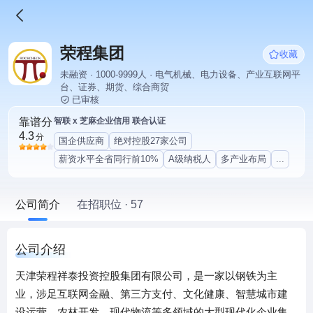
荣程集团
收藏
未融资 · 1000-9999人 · 电气机械、电力设备、产业互联网平
台、证券、期货、综合商贸
已审核
靠谱分
智联 x 芝麻企业信用 联合认证
4.3
分
国企供应商
绝对控股27家公司
薪资水平全省同行前10%
A级纳税人
多产业布局
...
公司简介
在招职位 · 57
公司介绍
天津荣程祥泰投资控股集团有限公司，是一家以钢铁为主
业，涉足互联网金融、第三方支付、文化健康、智慧城市建
设运营、农林开发、现代物流等多领域的大型现代化企业集