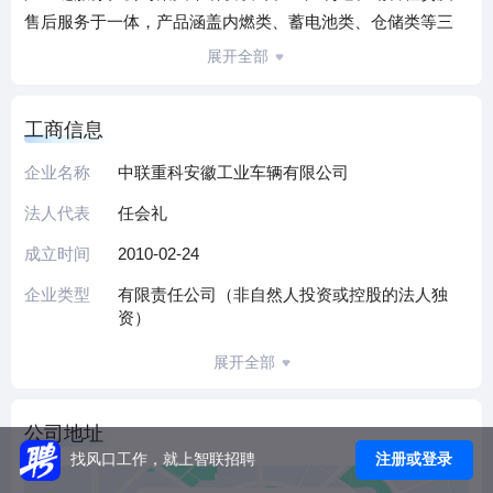
售后服务于一体，产品涵盖内燃类、蓄电池类、仓储类等三
大类212种序列，可满足各类物流搬运与仓储作业的多元需
展开全部
求。
公司具备年产10万台叉车的生产能力，全球叉车市场占有率
工商信息
位居前五，2023年营收约120亿元，出口占比超40%，产品远
销三十多个国家和地区，广泛应用于造纸、汽车、物流等行
企业名称
中联重科安徽工业车辆有限公司
业。拥有国家级高新技术企业、省级企业技术中心等资质，
法人代表
任会礼
积累多项叉车相关专利，智能化技术实践成果显著，通过全
周期服务体系为客户提供全方位支持。
成立时间
2010-02-24
依托中联重科的品牌与技术资源，公司持续加大研发投入，
企业类型
有限责任公司（非自然人投资或控股的法人独
致力于推动工业车辆的智能化、绿色化升级，打造全球领先
资）
的工业车辆解决方案提供商。
展开全部
（本介绍由DeepSeek AI智能生成，仅供参考）
公司地址
注册或登录
找风口工作，就上智联招聘