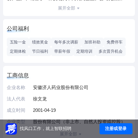
获“国家创新型试点企业”、“国家火炬计划重点高新技术企
展开全部
业”、“农业产业化国家重点龙头企业”、“全国中医药应急工作
先进集体”、“国家知识产权示范企业”、“全国守合同重信用企
公司福利
业”。
多年来，公司始终坚持科技创新，不断打造核心竞争力，与
五险一金
绩效奖金
每年多次调薪
加班补助
免费停车
中国中医科学院、天津药物研究院、安徽中医药大学、河南
定期体检
节日福利
带薪年假
定期培训
多次晋升机会
中医药大学等众多高校及科研院所建立了良好的产、学、研
合作关系。同时组建了院士工作站、国家地方联合工程研究
中心、省博士后科研工作站和省级企业技术创新中心。
工商信息
公司一直秉持着“尊重人才、爱护人才、宽容人才、成就人
才”的理念，高度重视人才发展与培养，通过岗位练兵、技能
企业名称
安徽济人药业股份有限公司
大赛、师带徒、商学院培训等活动，多措并举全方位激活人
法人代表
徐文龙
力资源，把员工培养成综合性人才。
成立时间
2001-04-19
企业类型
股份有限公司（非上市、自然人投资或控股）
注册或登录
找风口工作，就上智联招聘
展开全部