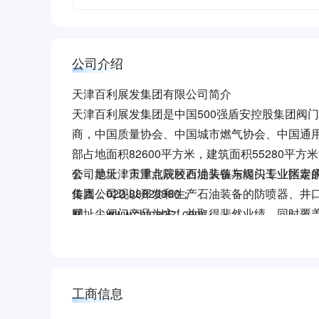
公司介绍
天津百利展发集团有限公司简介
天津百利展发集团是中国500强盾安控股集团阀
商，中国质量协会、中国城市燃气协会、中国通
部占地面积82600平方米，建筑面积55280平方
套，是天津市重点院校石油装备与阀门专业指定
公司地址：天津北辰区西堤头镇东堤头工业区泰康
集团公司现以开发和生产石油装备的防喷器、井
传真：022-88823880；
精、尖阀门产品为主，并取得斐然业绩，同时覆盖
网址：www.chinablzf.com;
舶等行业，并不断开发出具有自主知识产权的产品
分产品出口欧美、俄罗斯、中东、非洲、南美洲
我集团与盾安控股集团合资子公司在天津宁河现代
工商信息
研发、制造、检测、服务、销售为一体的大型石
心、装配中心、质控中心、物流中心、管理中心等