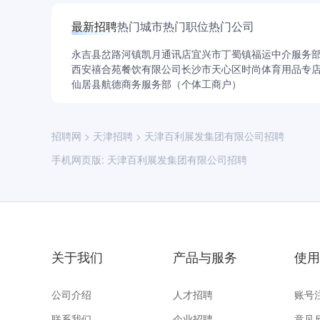
最新招聘
热门城市
热门职位
热门公司
永吉县岔路河镇凯月通讯店
宜兴市丁蜀镇福运中介服务
西安禧合苑餐饮有限公司
长沙市天心区时尚体育用品专
仙居县航德商务服务部（个体工商户）
招聘网
>
天津招聘
>
天津百利展发集团有限公司招聘
手机网页版:
天津百利展发集团有限公司招聘
关于我们
产品与服务
使用
公司介绍
人才招聘
账号
联系我们
企业招聘
意见