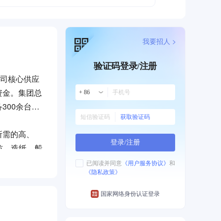
我要招人 >
验证码登录/注册
公司核心供应
资金。集团总
+ 86
300余台
获取验证码
所需的高、
登录/注册
纺、造纸、船
知名品牌，部
已阅读并同意
《用户服务协议》
和
《隐私政策》
最具规模的集
国家网络身份认证登录
心、机加工中
00余台