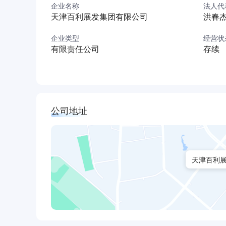
企业名称
法人代
（套），提供2300余个就业岗位，产品研发团队
天津百利展发集团有限公司
洪春
津市级石油装备与阀门研究所、石油装备与阀门
天津百利展发集团将始终秉持“专业、高效、信赖
企业类型
经营状
有限责任公司
存续
以实现企业社会价值为目标，致力于为客户提供优
际知名的石油装备与高端阀门研发、生产、销售
公司地址
天津百利展