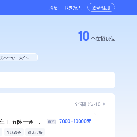
消息
我要招人
登录/注册
10
个在招职位
创新型中小企业、大学生就业贡献、2025年公开项目中标、拥有绿色资质、拥有工艺创新能力
全部职位·10
招聘车工 五险一金 包吃
7000-10000元
车床设备
铣床设备