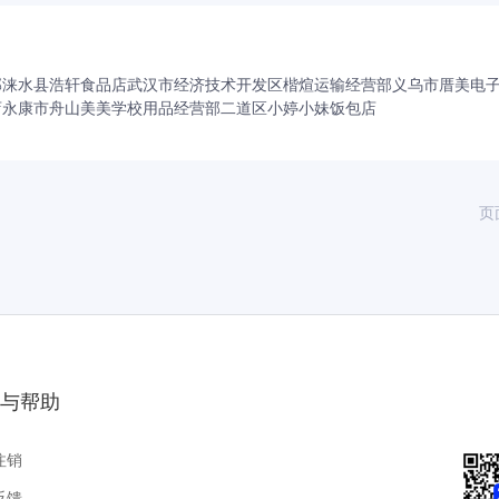
部
涞水县浩轩食品店
武汉市经济技术开发区楷煊运输经营部
义乌市厝美电
店
永康市舟山美美学校用品经营部
二道区小婷小妹饭包店
页
与帮助
注销
反馈