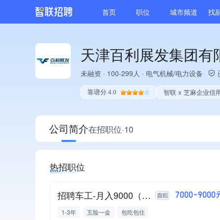
首页
职位
城市频道
找
天津百利展发集团有
未融资
·
100-299人
·
电气机械/电力设备
智联 x 芝麻企业信
靠谱分 4.0
公司简介
在招职位·10
热招职位
招聘车工-月入9000（包住-双人间）
7000-9000
1-3年
五险一金
包吃包住