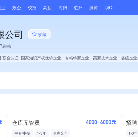
副业
政企
校招
高薪
海归
驻外
测评
职Q
限公司
收藏
已审核
用 联合认证
国家知识产权优势企业、专精特新企业、高新技术企业、省级企业技术中心、央企供应商、上市企业供应商、院校供应商、战略性新兴领域创新能力、绝对控股7家公司、旗下品牌同行前15%、A级纳税人、知名品牌供应商、多产业布局、拥有节能环保技术、拥有自主品牌、拥有高价值专利、专利授权量同领域前500、技术布局行业领先、经营年限全国同行前20%、集团核心成员、权威管理体系认证、
仓库库管员
元
4000-6000元
中专/中技
1-3年
仓库叉车
1-3年