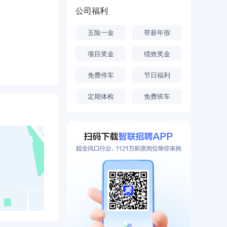
；申报成立天
公司福利
五险一金
带薪年假
为立足根本，
国内一流、国
项目奖金
绩效奖金
免费停车
节日福利
定期体检
免费班车