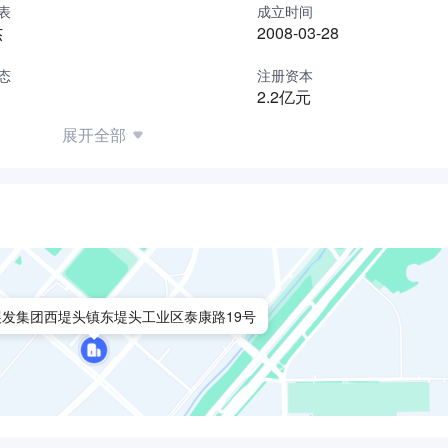
表
成立时间
不少于400人，可实现产值10亿元以上，出口额比重不低于40%
杰
2008-03-28
检测中心。
、共赢”的核心理念，以满足客户需求为己任，以肩负社会责任
态
注册资本
2.2亿元
质产品、服务及一体化系统集成方案，将“百利展发”打造成为
及服务的产业基地，为成就中国民族工业的骄傲孜孜不倦。
展开全部
发集团西堤头镇东堤头工业区泰康路19号