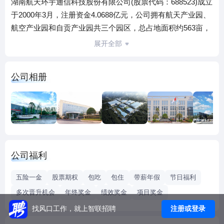
湖南航天环宇通信科技股份有限公司(股票代码：688523)成立
于2000年3月，注册资金4.0688亿元，公司拥有航天产业园、
航空产业园和自贡产业园共三个园区，总占地面积约563亩，
总资产约24亿元，现有员工900余人，其中技术团队360余
展开全部
人。公司专注于宇航产品、卫星通信及测控测试设备、航空
产品、航空航天工艺装备的研发、生产与销售，主要服务于
公司相册
航空航天领域科研院所、总体单位、主机厂等。
经过二十多年的发展，公司建立了较为全面的科研生产能力
和国内领先的产业化条件，特别是在航空航天复材零部件研
制、卫星通信及航天测运控"天伺馈"分系统研发、紧缩场天线
子系统研发、航空航天工艺装备及自动化生产线研制、航天
器有效载荷制造、航天器机构结构制造等方面，具有较强的
公司福利
技术能力、产业化优势和综合竞争力。
2、公司核心产品
五险一金
股票期权
包吃
包住
带薪年假
节日福利
宇航产品：载人航天、北斗工程、探月工程等航天器型号相
多次晋升机会
年终奖金
绩效奖金
项目奖金
关任务的星载有效载荷、空间机构结构等零部件。
注册或登录
找风口工作，就上智联招聘
航空航天工艺装备：C909、C919、C929、无人机等各型飞
机的复材零部件成型工艺装备、装配装备、非标辅助工装、