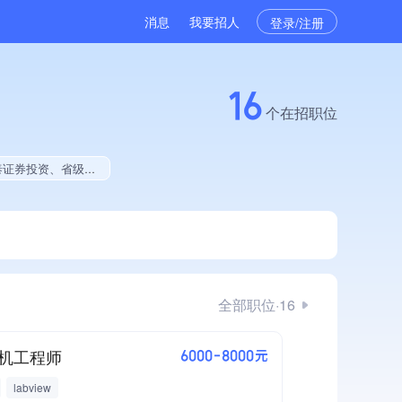
消息
我要招人
登录/注册
16
个在招职位
发债企业、大学生就业贡献、2025年公开项目中标、定向增发融资、拥有绿色资质、拥有工艺创新能力、拥有著作权
全部职位·16
机工程师
6000-8000元
labview