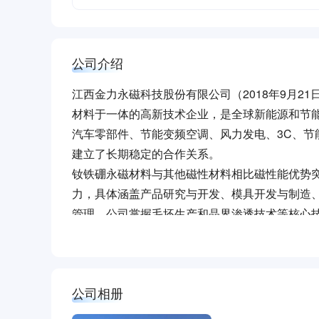
公司介绍
江西金力永磁科技股份有限公司（2018年9月21
材料于一体的高新技术企业，是全球新能源和节
汽车零部件、节能变频空调、风力发电、3C、
建立了长期稳定的合作关系。
钕铁硼永磁材料与其他磁性材料相比磁性能优势
力，具体涵盖产品研究与开发、模具开发与制造
管理。公司掌握毛坯生产和晶界渗透技术等核心
域的需求，配备生产、检验和研发设备，建立完善的生
ISO9001:2015； IATF16949:2016等环
稀土是我国的战略资源。公司总部位于重稀土主要
45AH、38VH等牌号系列高性能烧结钕铁硼
的高性能稀土永磁材料基地，公司与包括南方稀
公司相册
争力。
并与南方稀土集团、北方稀土集团签署长期供货
2020年9月22日，习近平主席在第七十五届联