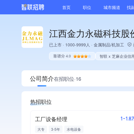
首页
职位
城市频道
找
江西金力永磁科技股
已上市
·
1000-9999人
·
金属制品/机加工
智联 x 芝麻企业信
靠谱分 4.0
公司简介
在招职位·16
热招职位
工厂设备经理
1-1.8
大专
3-5年
水电设备