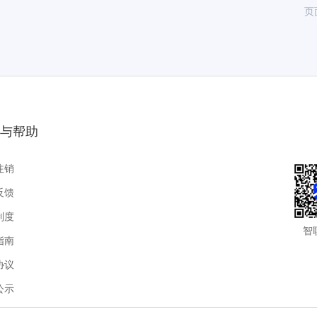
页
与帮助
注销
反馈
制度
智
指南
协议
公示