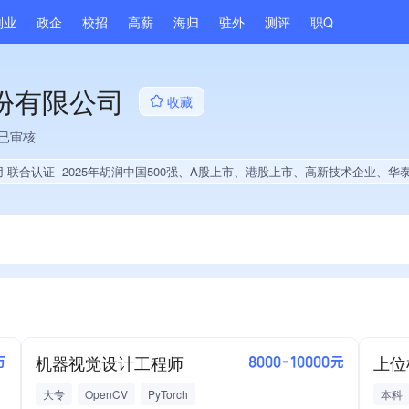
副业
政企
校招
高薪
海归
驻外
测评
职Q
份有限公司
收藏
已审核
用 联合认证
2025年胡润中国500强、A股上市、港股上市、高新技术企业、华泰证券投资、省级企业技术中心、上市企业供应商、国企供应商、战略性新兴领域创新能力、市县级政府引导基金投资、绝对控股6家公司、薪资水平全省同行前10%、旗下品牌同行前5%、A级纳税人、知名品牌供应商、多产业布局、拥有节能环保技术、拥有自主品牌、拥有高价值专利、专利授权量同领域前5%、技术布局行业领先、经营年限全国同行前10%、集团核心成员、权威管理体系认证、
机器视觉设计工程师
上位
万
8000-10000元
大专
OpenCV
PyTorch
本科