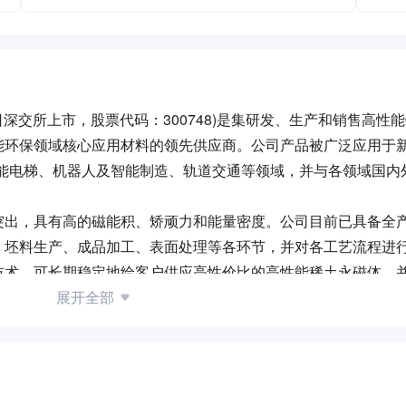
日深交所上市，股票代码：300748)是集研发、生产和销售高性
能环保领域核心应用材料的领先供应商。公司产品被广泛应用于
节能电梯、机器人及智能制造、轨道交通等领域，并与各领域国内
突出，具有高的磁能积、矫顽力和能量密度。公司目前已具备全
、坯料生产、成品加工、表面处理等各环节，并对各工艺流程进
技术，可长期稳定地给客户供应高性价比的高性能稀土永磁体，
产工艺流程和质量管理体系，已获得ISO14001:2015；
展开全部
境、质量体系认证。目前已批量供应N56、56M、56H、54SH、54UH、5
生产地江西赣州，并在轻稀土主要生产地内蒙古包头投资建设一期
磁钢，产品种类齐全，稳定性强，综合品质及性价比较高，在行业中
土集团、北方稀土集团在内的重要稀土原材料供应商建立了稳定
协议，能够保障公司稀土原材料的长期稳定供应。
合国大会作出庄严宣示：“中国将提高国家自主贡献力度，采取更加