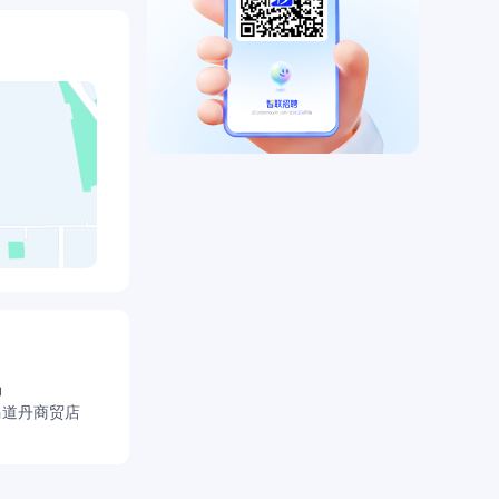
场
马道丹商贸店