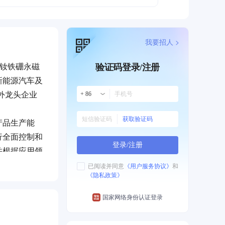
我要招人 >
能钕铁硼永磁
验证码登录/注册
新能源汽车及
外龙头企业
+ 86
获取验证码
产品生产能
行全面控制和
登录/注册
并根据应用领
已阅读并同意
《用户服务协议》
和
《隐私政策》
0EH、
8000吨
具有较强的竞
的合作关系，
国家网络身份认证登录
有力的政策