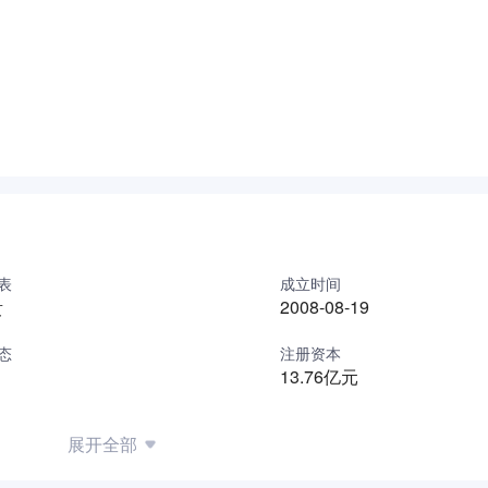
，努力争取2060年前实现碳中和。”公司的愿景是“成为世界稀土
好生活”的使命，专注于新能源和节能环保领域，将秉承“客户导向
交付准时、管理（服务）升级、资本助力、跨越发展”的经营理念，
表
成立时间
贵
2008-08-19
态
注册资本
13.76亿元
展开全部