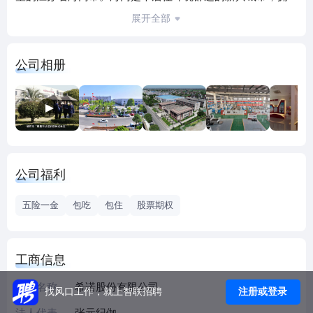
有优越的地理位置、便利的交通。近几年，全市经济发展势
展开全部
头突飞猛进，综合实力不断提升。希诺，作为海门市委市政
府全力支持的重点企业，对海门的经济发展发挥了重要的作
公司相册
用。
品牌优势
希诺股份有限公司是一家集设计、开发、生产、营销为一体
的杯壶行业标杆企业，中国工艺杯和精彩杯的创始者，中国
公司福利
《双层口杯》行业标准的起草者，杯壶行业协会理事单位，
中国日用品年会主办单位，现拥有不锈钢真空保温杯壶、玻
五险一金
包吃
包住
股票期权
璃杯及玻璃器皿、塑料杯壶及塑料器皿、钛制品四大产品系
列，约500多个品种，已获得近二百项专利证书，产品牢牢地
占据着国内高端杯壶市场。公司现拥有“希诺”、“那美”两大品
工商信息
牌，其中“希诺”品牌创立于1999年，现已成为中国高端杯壶的
领军品牌，已为全国数千万个家庭和用户带去了独特的品位
企业名称
希诺股份有限公司
注册或登录
找风口工作，就上智联招聘
及高品质的生活。
法人代表
张元纪伽