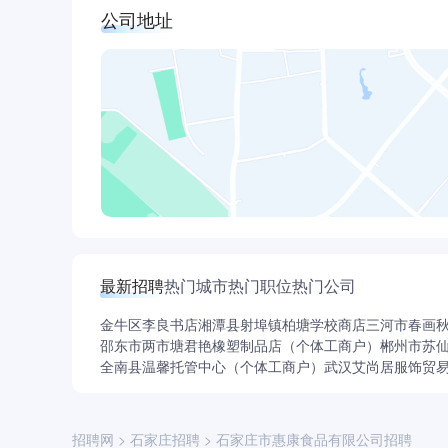
公司地址
惠康拥有8栋生产车间，10余条自动化生产流水
线长度最长的生产线。生产能力日产160吨，年
严苛的品控体系
食品安全，重于泰山！惠康严格遵循ISO9001、
田间到餐桌的可追溯体系，确保产品优质稳定，
领先的急冻技术
惠康拥有全国首台可同时速冻3组产品的7层多列
速度远高于国家标准，领先的急冻技术，锁住菜
完善的销售体系
放眼全球、深耕国内，惠康食品搭建了完善的销
最新招聘
热门城市
热门职位
热门公司
预制菜产品在天猫旗舰店连续三年同品类销量第
金牛区李良书店
湘潭县射埠镇柏塘学校商店
三河市春画
丰富的产品体系
邵东市两市塘君艳橡塑制品店（个体工商户）
郴州市苏
石家庄市惠康食品有限公司拥有谷言料理包、谷
全南县温馨托管中心（个体工商户）
武汉艾尚居服饰贸
山烤鱼、京酱肉丝、宫保鸡丁、菠萝咕咾肉等）以
产品。
“惠泽天下，健康万家”，石家庄市惠康食品有限
招聘网
>
石家庄招聘
>
石家庄市惠康食品有限公司招聘