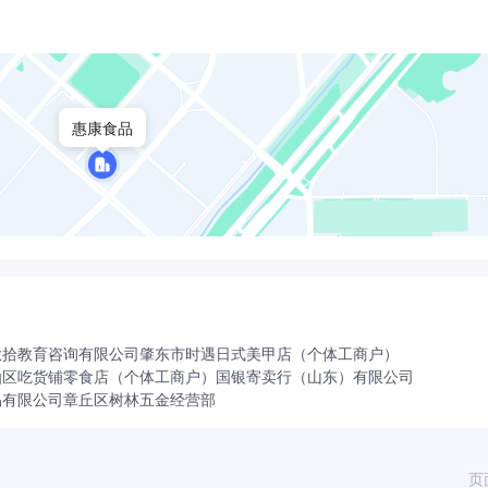
线，其中谷言冷冻预制菜生产流水线是目前国内同行业中自动化
产值40亿，是国内自动化综合型预制菜生产基地。
HACCP、GMP、SSOP质量安全控制体系。紧抓源头、严苛检
惠康食品
让消费者吃得更安心。
往复式速冻隧道，速冻隧道长度达756米，工况范围涵盖多个温
品刚出锅的味道。
售网络体系，线上、线下、商超、社区、餐饮等多种销售渠道齐
一！
秋拾教育咨询有限公司
肇东市时遇日式美甲店（个体工商户）
仙区吃货铺零食店（个体工商户）
国银寄卖行（山东）有限公司
言家宴菜系列产品（谷言牛套皮、正定八大碗、酸菜鱼、黄焖鸡
易有限公司
章丘区树林五金经营部
及谷言牧场和牛肉、皇冠整切牛排、自热产品、速食等八大系列
公司秉承“极致做事，简单做人”的企业精神致力于便捷烹饪，励志
页