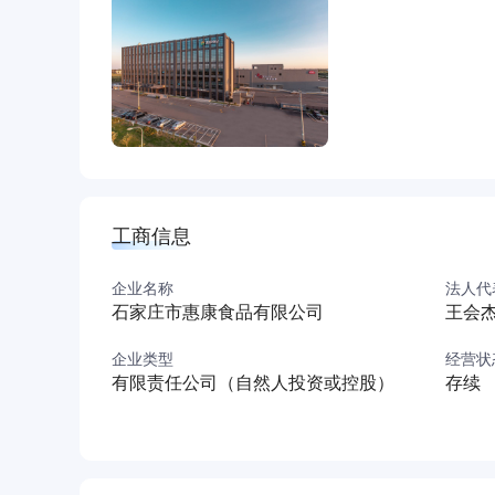
2017年惠康被农业农村部评为“全国主食加工业示
2018年，总投资额4.5亿元的预制菜生产基地项
2019年，荣获“农业产业化国家重点龙头企业”荣
2020年，惠康预制菜生产基地项目一期投产运
企业荣誉
2017年惠康食品旗下谷言牛套皮被评为第二十
2017年惠康被农业农村部评为“全国主食加工业示
工商信息
2018年11月，惠康食品荣获河北省高新技术企业
2019年，惠康食品被评为为石家庄市果蔬及肉
企业名称
法人代
2019年，石家庄市惠康食品有限公司荣获“农业
石家庄市惠康食品有限公司
王会
2020年，惠康食品被认定为河北省企业技术中心
企业类型
经营状
研发实力
有限责任公司（自然人投资或控股）
存续
惠康被认定为“河北省企业技术中心”、“河北省高
新中心”。 惠康食品研发中心面积近2018m2
菜系和风味流派，追求每一道菜品的极致味道。
雄厚的生产实力