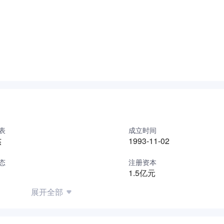
范企业”
目一期开工建设。
誉称号。
营，公司实现跨越发展。
届中国农产品加工业投资贸易洽谈会金质产品
范企业”
证书
类深加工技术创新中心
表
成立时间
产业化国家重点龙头企业”。
杰
1993-11-02
态
注册资本
1.5亿元
新技术企业”、“市级工程技术研究中心”、“石家庄市果蔬及肉类深
，研发团队由食品科学、营养学高学历人员，以及56名星级大厨组
展开全部