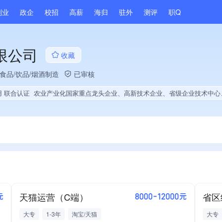
副业
政企
校招
高薪
海归
驻外
测评
职Q
限公司
收藏
食品/饮品/烟酒制造
已审核
用 联合认证
农业产业化国家重点龙头企业、高新技术企业、省级企业技术中心、省级工业企业研发机构、政府供应商、战略性新兴领域创新能力、绝对控股4家公司、薪资水平全省同行前20%、旗下品牌同行前5%、A级纳税人、多产业布局、拥有节能环保技术、拥有自主品牌、拥有发明专利、专利授权量同领域前10%、技术布局行业领先、经营年限全国同行前5%、集团核心成员、权威管理体系认证、创
天猫运营（C端）
省区
元
8000-12000元
大专
1-3年
淘宝/天猫
大专