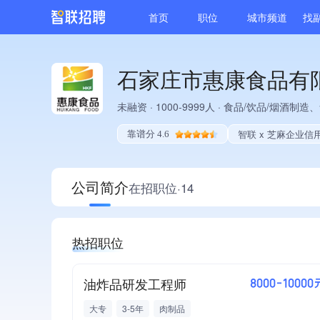
首页
职位
城市频道
找
石家庄市惠康食品有
未融资
·
1000-9999人
·
食品/饮品/烟酒制造、
智联 x 芝麻企业信
靠谱分 4.6
公司简介
在招职位·14
热招职位
油炸品研发工程师
8000-10000
大专
3-5年
肉制品