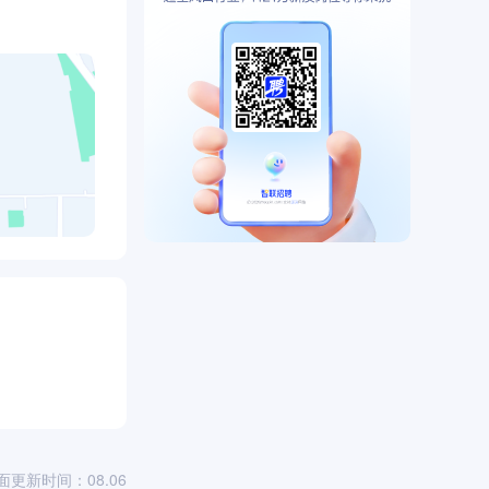
水平最高、连
测，形成了从
度区间，运行
头并进，其中
、火锅鸡、蜀
，150多个
于服务民
面更新时间：08.06