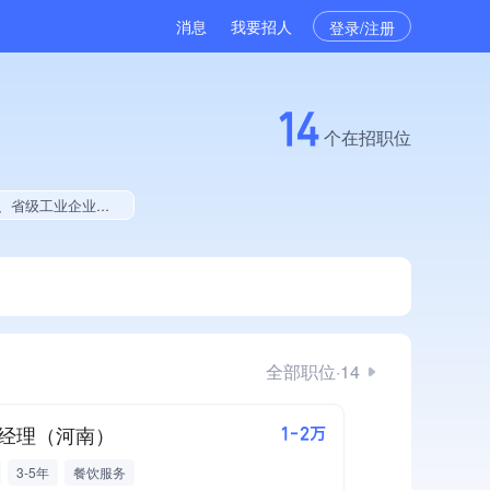
消息
我要招人
登录/注册
14
个在招职位
新型中小企业、大学生就业贡献、2025年公开项目中标、拥有绿色资质、拥有工艺创新能力
全部职位·14
经理（河南）
1-2万
3-5年
餐饮服务