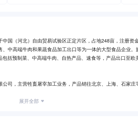
于中国（河北）自由贸易试验区正定片区，占地248亩，注册资
销售、中高端牛肉和果蔬食品加工出口等为一体的大型食品企业。
牌，产品包括预制菜、中高端牛肉、自热产品、速食等，产品出口至欧
有限公司，主营牲畜屠宰加工业务，产品销往北京、上海、石家庄
营食品企业。
展开全部
本同类产品市场份额的35％以上。
注册，正式拓展国内冷冻预制菜市场。
，创立“谷言牧场”养殖基地。