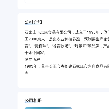
公司介绍
石家庄市惠康食品有限公司，成立于1993年，位
工2000余人，是集农业种植养殖、预制菜生产
言”、“捷百味”、“谷言牧场”、“嗨饭师”等品
十余个国家。
发展历程
1993年，董事长王会杰创建石家庄市惠康食品
市。
1997年，公司成为河北省首家拥有进出口权的民
2001年，公司通过日本农林水产省的卫生注册。
2007年，牛筋类产品出口量已达1200吨，占日
公司相册
2015年，创立“谷言”品牌并在国家商标局成功
2016年，与日本SFOODS新西兰和牛牧场合作